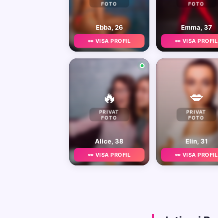
FOTO
FOTO
Ebba, 26
Emma, 37
👀 VISA PROFIL
👀 VISA PROFIL
🔥
💋
PRIVAT
PRIVAT
FOTO
FOTO
Alice, 38
Elin, 31
👀 VISA PROFIL
👀 VISA PROFIL