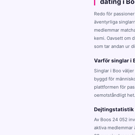
dating i B
Redo för passioner
äventyrliga singlar
medlemmar matchar d
kemi. Oavsett om du
som tar andan ur dig
Varför singlar i
Singlar i Boo välje
byggd för människo
plattformen för pa
oemotståndligt het
Dejtingstatistik
Av Boos 24 052 inv
aktiva medlemmar ä