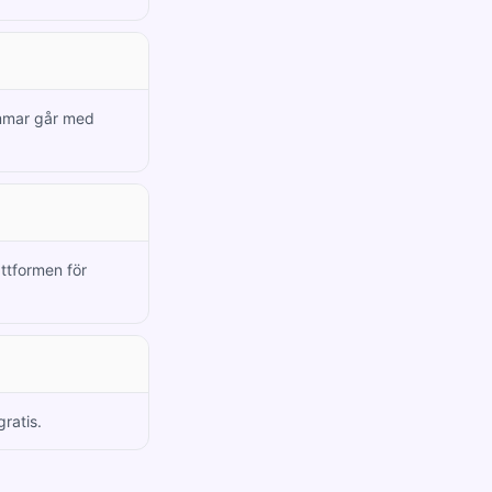
emmar går med
attformen för
gratis.