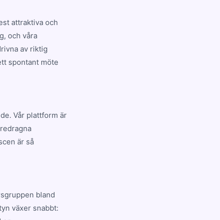
st attraktiva och
g, och våra
ivna av riktig
ett spontant möte
de. Vår plattform är
öredragna
scen är så
ersgruppen bland
tyn växer snabbt: