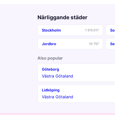
Närliggande städer
Stockholm
So
1 515 017
Jordbro
Se
10 757
Also popular
Göteborg
Västra Götaland
Lidköping
Västra Götaland