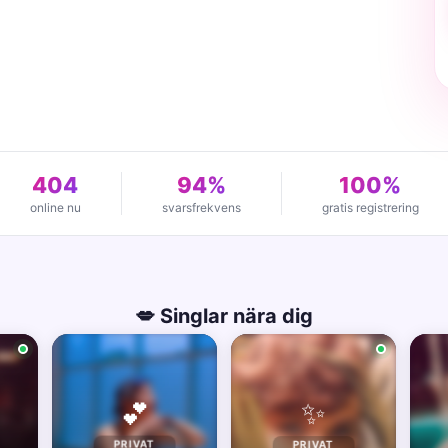
404
94%
100%
online nu
svarsfrekvens
gratis registrering
💋 Singlar nära dig
✨
💕
PRIVAT
PRIVAT