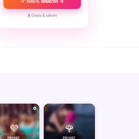
✓ 100% diskret →
🔒 Gratis & säkert
💜
🌹
PRIVAT
PRIVAT