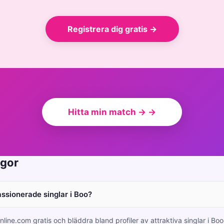
Registrera dig gratis →
Hitta min match → →
ågor
assionerade singlar i Boo?
nline.com gratis och bläddra bland profiler av attraktiva singlar i B