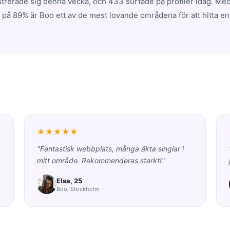
strerade sig denna vecka, och 433 surfade på profiler idag. Me
 på 89% är Boo ett av de mest lovande områdena för att hitta en
★★★★★
"Fantastisk webbplats, många äkta singlar i
mitt område. Rekommenderas starkt!"
Elsa, 25
Boo, Stockholm