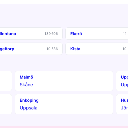
llentuna
Ekerö
139 606
11
geltorp
Kista
10 536
10 
Malmö
Upp
Skåne
Up
Enköping
Hus
Uppsala
Jö