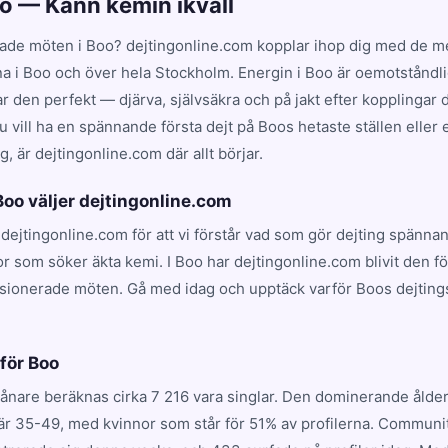
oo — Känn kemin ikväll
ade möten i Boo? dejtingonline.com kopplar ihop dig med de me
na i Boo och över hela Stockholm. Energin i Boo är oemotståndli
en perfekt — djärva, självsäkra och på jakt efter kopplingar dr
 vill ha en spännande första dejt på Boos hetaste ställen eller 
, är dejtingonline.com där allt börjar.
 Boo väljer dejtingonline.com
r dejtingonline.com för att vi förstår vad som gör dejting spännan
r som söker äkta kemi. I Boo har dejtingonline.com blivit den f
ssionerade möten. Gå med idag och upptäck varför Boos dejting
.
 för Boo
ånare beräknas cirka 7 216 vara singlar. Den dominerande åld
r 35-49, med kvinnor som står för 51% av profilerna. Communi