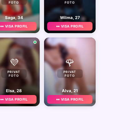
FOTO
FOTO
Saga, 34
Wilma, 27
👀 VISA PROFIL
👀 VISA PROFIL
💜
🌹
PRIVAT
PRIVAT
FOTO
FOTO
Elsa, 28
Alva, 21
👀 VISA PROFIL
👀 VISA PROFIL