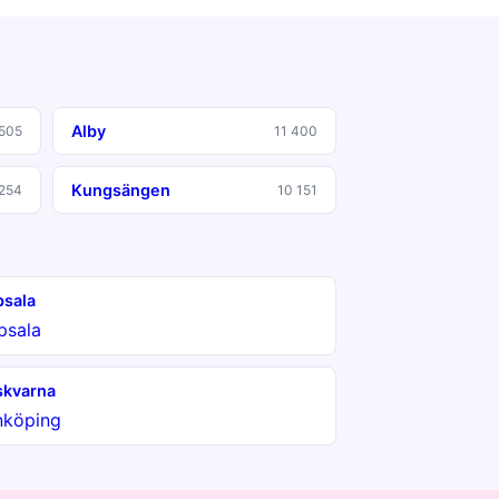
Alby
 505
11 400
Kungsängen
254
10 151
sala
psala
kvarna
nköping