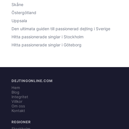
Skåne
Östergötland
Uppsala
Den ultimata guiden till passionerad dejting i Sverige
Hitta passionerade singlar i Stockholm
Hitta passionerade singlar i Göteborg
DEJTINGONLINE.COM
Hem
Blog
Integritet
Villkor
Om oss
Kontakt
REGIONER
Stockholm