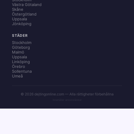
Västra Götaland
Skåne
Östergötland
Uppsala
Jönköping
STÄDER
Stockholm
Göteborg
Malmö
Uppsala
Linköping
Örebro
Sollentuna
Umeå
© 2026 dejtingonline.com — Alla rättigheter förbehållna
Innehåller annonslänkar