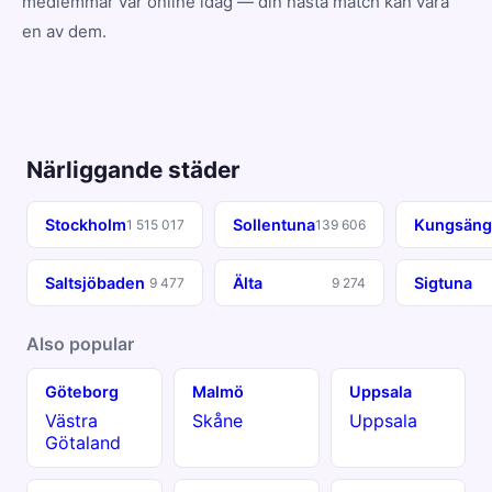
medlemmar var online idag — din nästa match kan vara
en av dem.
Närliggande städer
Stockholm
Sollentuna
Kungsän
1 515 017
139 606
Saltsjöbaden
Älta
Sigtuna
9 477
9 274
Also popular
Göteborg
Malmö
Uppsala
Västra
Skåne
Uppsala
Götaland