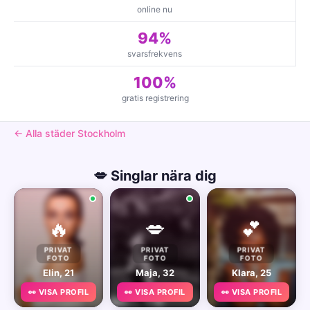
online nu
94%
svarsfrekvens
100%
gratis registrering
← Alla städer Stockholm
💋 Singlar nära dig
🔥
💋
💕
PRIVAT
PRIVAT
PRIVAT
FOTO
FOTO
FOTO
Elin, 21
Maja, 32
Klara, 25
👀 VISA PROFIL
👀 VISA PROFIL
👀 VISA PROFIL