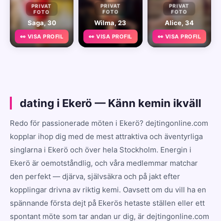
PRIVAT
PRIVAT
PRIVAT
FOTO
FOTO
FOTO
Saga, 30
Wilma, 23
Alice, 34
👀 VISA PROFIL
👀 VISA PROFIL
👀 VISA PROFIL
dating i Ekerö — Känn kemin ikväll
Redo för passionerade möten i Ekerö? dejtingonline.com
kopplar ihop dig med de mest attraktiva och äventyrliga
singlarna i Ekerö och över hela Stockholm. Energin i
Ekerö är oemotståndlig, och våra medlemmar matchar
den perfekt — djärva, självsäkra och på jakt efter
kopplingar drivna av riktig kemi. Oavsett om du vill ha en
spännande första dejt på Ekerös hetaste ställen eller ett
spontant möte som tar andan ur dig, är dejtingonline.com