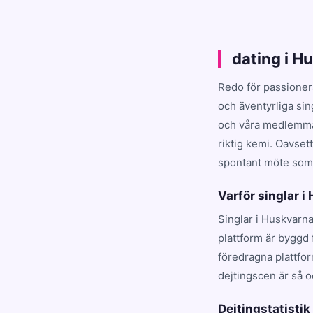
dating i H
Redo för passioner
och äventyrliga si
och våra medlemmar
riktig kemi. Oavset
spontant möte som t
Varför singlar i
Singlar i Huskvarna
plattform är byggd 
föredragna plattfo
dejtingscen är så o
Dejtingstatisti