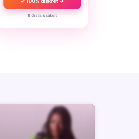
✓ 100% diskret →
🔒 Gratis & säkert