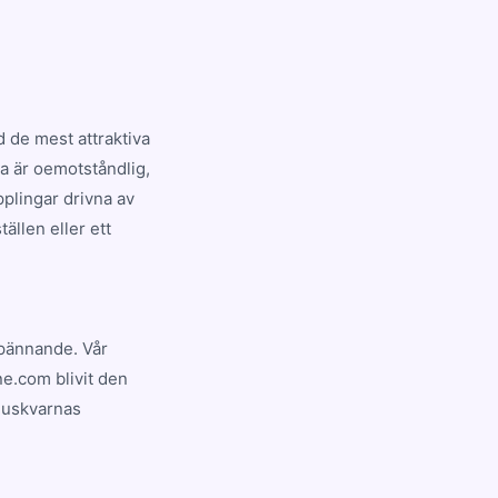
 de mest attraktiva
a är oemotståndlig,
plingar drivna av
ällen eller ett
spännande. Vår
ne.com blivit den
Huskvarnas