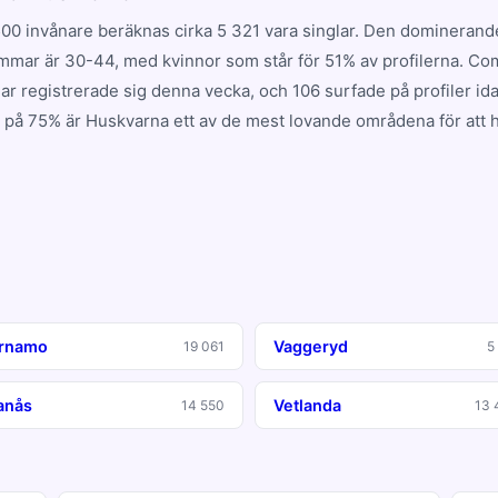
00 invånare beräknas cirka 5 321 vara singlar. Den domineran
mmar är 30-44, med kvinnor som står för 51% av profilerna. C
lar registrerade sig denna vecka, och 106 surfade på profiler i
 på 75% är Huskvarna ett av de mest lovande områdena för att h
rnamo
Vaggeryd
19 061
5
anås
Vetlanda
14 550
13 