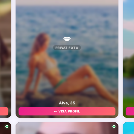
💋
PRIVAT FOTO
Alva, 35
👀 VISA PROFIL