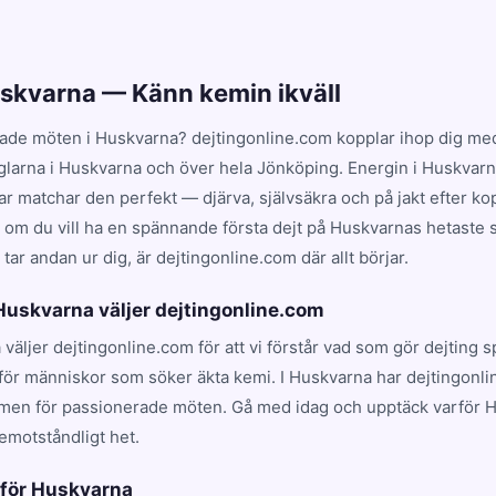
uskvarna — Känn kemin ikväll
ade möten i Huskvarna? dejtingonline.com kopplar ihop dig med
nglarna i Huskvarna och över hela Jönköping. Energin i Huskvarn
 matchar den perfekt — djärva, självsäkra och på jakt efter kop
t om du vill ha en spännande första dejt på Huskvarnas hetaste st
ar andan ur dig, är dejtingonline.com där allt börjar.
 Huskvarna väljer dejtingonline.com
 väljer dejtingonline.com för att vi förstår vad som gör dejting 
för människor som söker äkta kemi. I Huskvarna har dejtingonli
rmen för passionerade möten. Gå med idag och upptäck varför 
emotståndligt het.
k för Huskvarna