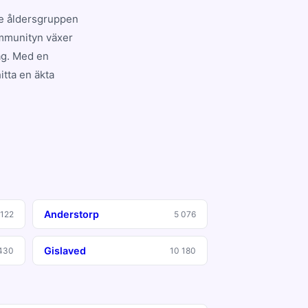
de åldersgruppen
ommunityn växer
dag. Med en
itta en äkta
Anderstorp
 122
5 076
Gislaved
430
10 180