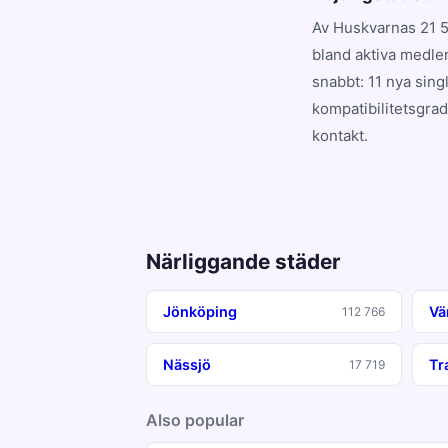
Av Huskvarnas 21 5
bland aktiva medle
snabbt: 11 nya sing
kompatibilitetsgrad
kontakt.
Närliggande städer
Jönköping
Vä
112 766
Nässjö
Tr
17 719
Also popular