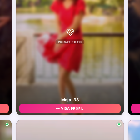
💜
PRIVAT FOTO
Maja, 38
👀 VISA PROFIL