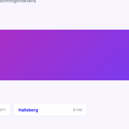
atchningsfrekvens
Hallsberg
 571
8 146