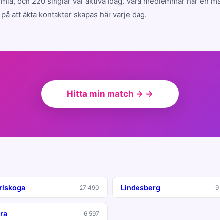
la, och 220 singlar var aktiva idag. Våra medlemmar har en m
på att äkta kontakter skapas här varje dag.
Hitta min match → →
rlskoga
Lindesberg
27 490
9
ra
6 597