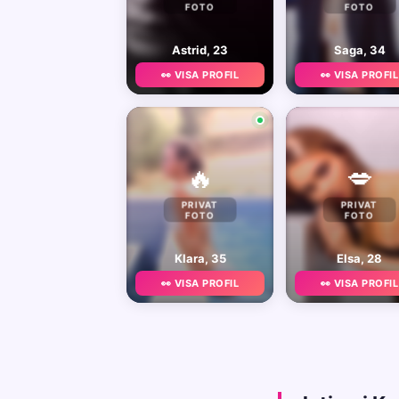
FOTO
FOTO
Astrid, 23
Saga, 34
👀 VISA PROFIL
👀 VISA PROFIL
🔥
💋
PRIVAT
PRIVAT
FOTO
FOTO
Klara, 35
Elsa, 28
👀 VISA PROFIL
👀 VISA PROFIL