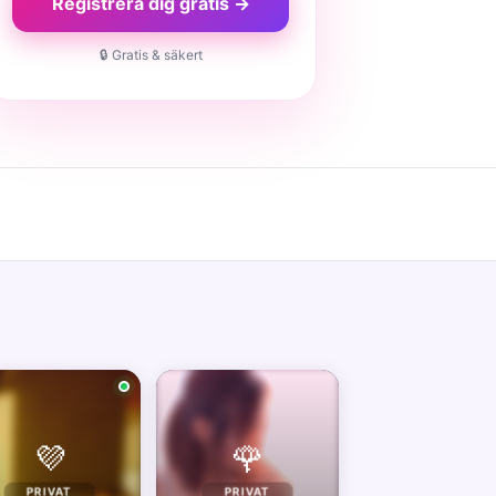
Registrera dig gratis →
🔒 Gratis & säkert
💜
🌹
PRIVAT
PRIVAT