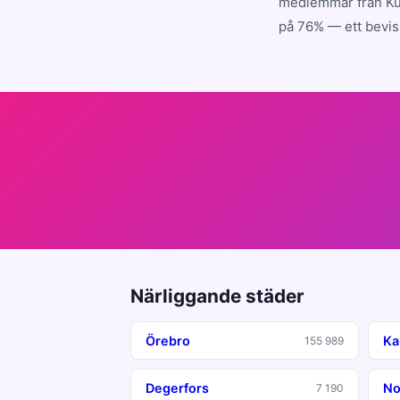
medlemmar från Kum
på 76% — ett bevis 
Närliggande städer
Örebro
Ka
155 989
Degerfors
No
7 190