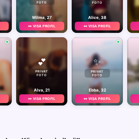
FOTO
FOTO
Wilma, 27
Alice, 38
👀 VISA PROFIL
👀 VISA PROFIL
✨
💕
PRIVAT
PRIVAT
FOTO
FOTO
Alva, 21
Ebba, 32
👀 VISA PROFIL
👀 VISA PROFIL