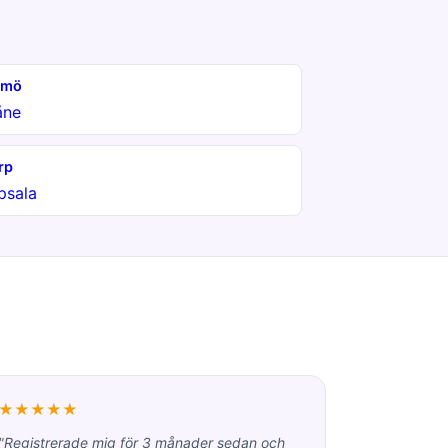
lmö
åne
rp
psala
★★★★★
"Registrerade mig för 3 månader sedan och