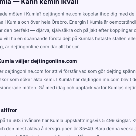
umla — Känn kemin ikväll
ade möten i Kumla? dejtingonline.com kopplar ihop dig med de 
na i Kumla och över hela Örebro. Energin i Kumla är oemotståndl
en perfekt — djärva, självsäkra och på jakt efter kopplingar dr
 vill ha en spännande första dejt på Kumlas hetaste ställen ell
, är dejtingonline.com där allt börjar.
 Kumla väljer dejtingonline.com
jer dejtingonline.com för att vi förstår vad som gör dejting spän
skor som söker äkta kemi. I Kumla har dejtingonline.com blivit 
ssionerade möten. Gå med idag och upptäck varför Kumlas dejti
.
 siffror
på 16 663 invånare har Kumla uppskattningsvis 5 499 singlar. 
och den mest aktiva åldersgruppen är 35-49. Bara denna vecka a