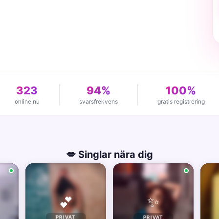
323
94%
100%
online nu
svarsfrekvens
gratis registrering
💋 Singlar nära dig
✨
💕
PRIVAT
PRIVAT