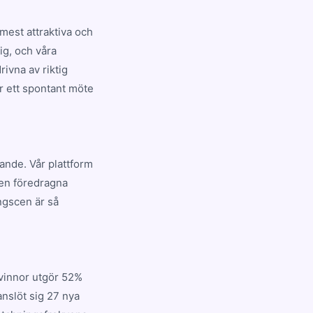
mest attraktiva och
ig, och våra
ivna av riktig
er ett spontant möte
nande. Vår plattform
den föredragna
ngscen är så
Kvinnor utgör 52%
nslöt sig 27 nya