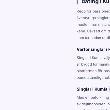
dating i K
Redo för passioner
äventyrliga singlar
medlemmar matchar d
kemi. Oavsett om du
som tar andan ur dig
Varför singlar i
Singlar i Kumla väl
är byggd för männi
plattformen för pa
oemotståndligt het
Singlar i Kumla i
Med en befolkning 
av dejtingpoolen, 