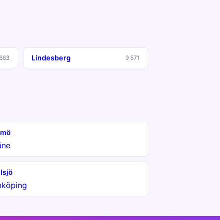
Lindesberg
 663
9 571
lmö
åne
lsjö
nköping