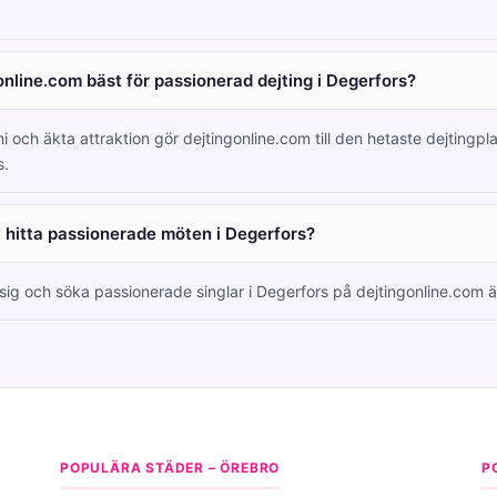
online.com bäst för passionerad dejting i Degerfors?
i och äkta attraktion gör dejtingonline.com till den hetaste dejtingpl
s.
tt hitta passionerade möten i Degerfors?
 sig och söka passionerade singlar i Degerfors på dejtingonline.com är
POPULÄRA STÄDER – ÖREBRO
P