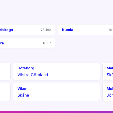
rlskoga
Kumla
27 490
16
ra
6 597
Göteborg
Ma
Västra Götaland
Sk
Viken
Mul
Skåne
Jö