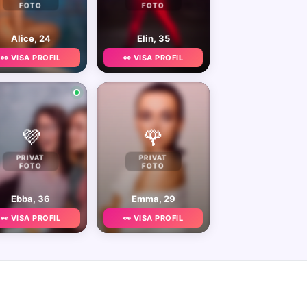
FOTO
FOTO
Alice, 24
Elin, 35
👀 VISA PROFIL
👀 VISA PROFIL
💜
🌹
PRIVAT
PRIVAT
FOTO
FOTO
Ebba, 36
Emma, 29
👀 VISA PROFIL
👀 VISA PROFIL