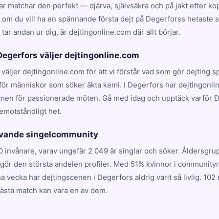
 matchar den perfekt — djärva, självsäkra och på jakt efter kop
t om du vill ha en spännande första dejt på Degerforss hetaste st
ar andan ur dig, är dejtingonline.com där allt börjar.
 Degerfors väljer dejtingonline.com
 väljer dejtingonline.com för att vi förstår vad som gör dejting 
för människor som söker äkta kemi. I Degerfors har dejtingonlin
rmen för passionerade möten. Gå med idag och upptäck varför 
emotståndligt het.
levande singelcommunity
0 invånare, varav ungefär 2 049 är singlar och söker. Åldersgr
utgör den största andelen profiler. Med 51% kvinnor i community
a vecka har dejtingscenen i Degerfors aldrig varit så livlig. 1
nästa match kan vara en av dem.