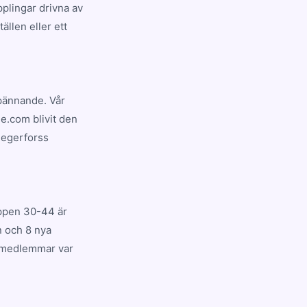
plingar drivna av
ällen eller ett
spännande. Vår
e.com blivit den
Degerforss
uppen 30-44 är
n och 8 nya
02 medlemmar var