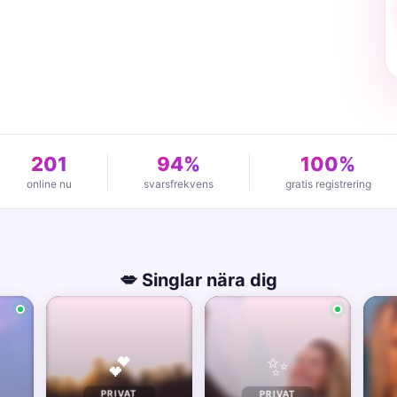
201
94%
100%
online nu
svarsfrekvens
gratis registrering
💋 Singlar nära dig
✨
💕
PRIVAT
PRIVAT