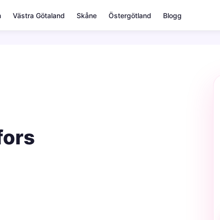
m
Västra Götaland
Skåne
Östergötland
Blogg
fors