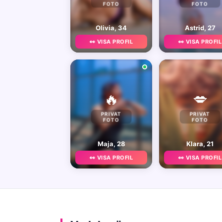
FOTO
FOTO
Olivia, 34
Astrid, 27
👀 VISA PROFIL
👀 VISA PROFIL
🔥
💋
PRIVAT
PRIVAT
FOTO
FOTO
Maja, 28
Klara, 21
👀 VISA PROFIL
👀 VISA PROFIL