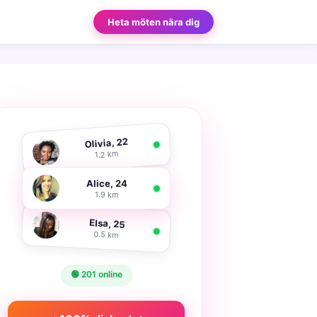
Heta möten nära dig
Olivia, 22
1.2 km
Alice, 24
1.9 km
Elsa, 25
0.5 km
🟢 201 online