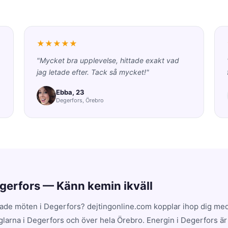
★★★★★
"Mycket bra upplevelse, hittade exakt vad
jag letade efter. Tack så mycket!"
Ebba, 23
Degerfors, Örebro
egerfors — Känn kemin ikväll
ade möten i Degerfors? dejtingonline.com kopplar ihop dig med
glarna i Degerfors och över hela Örebro. Energin i Degerfors ä