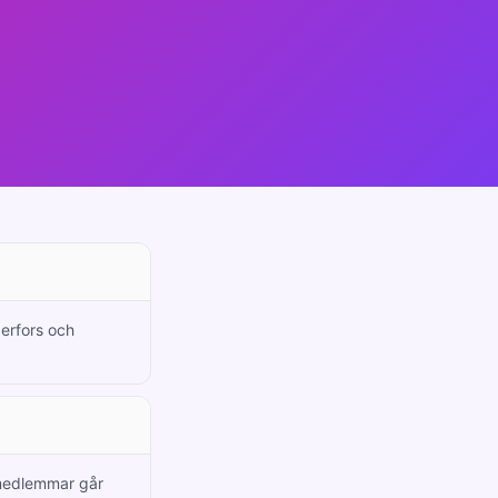
gerfors och
 medlemmar går