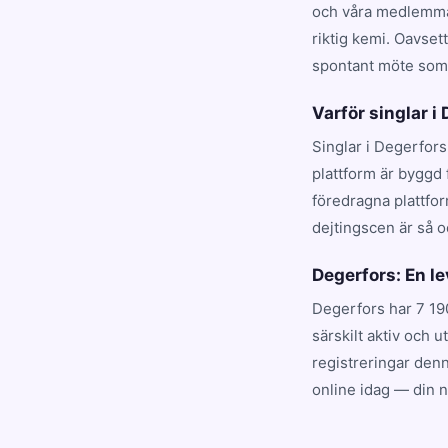
och våra medlemmar
riktig kemi. Oavset
spontant möte som t
Varför singlar i
Singlar i Degerfors
plattform är byggd 
föredragna plattfo
dejtingscen är så o
Degerfors: En 
Degerfors har 7 19
särskilt aktiv och 
registreringar denn
online idag — din 