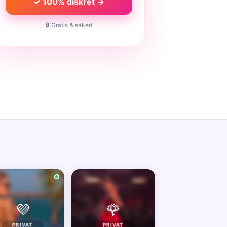
✓ 100% diskret →
🔒 Gratis & säkert
💜
🌹
PRIVAT
PRIVAT