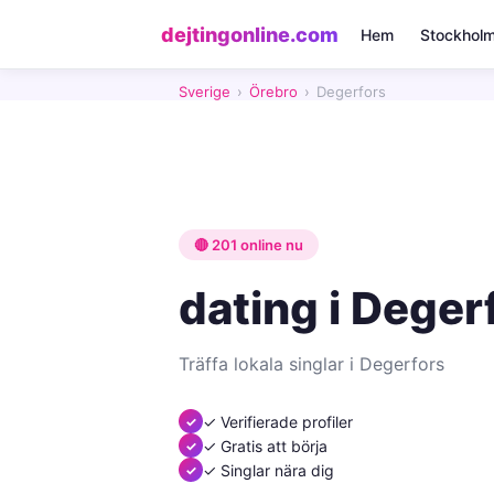
dejtingonline.com
Hem
Stockhol
Sverige
›
Örebro
›
Degerfors
🔴 201 online nu
dating i Deger
Träffa lokala singlar i Degerfors
✓ Verifierade profiler
✓ Gratis att börja
✓ Singlar nära dig