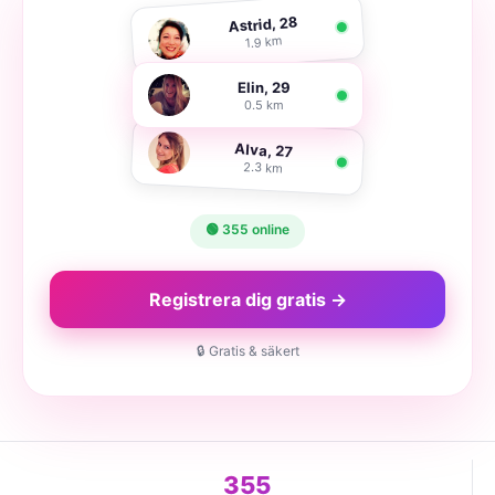
Astrid, 28
1.9 km
Elin, 29
0.5 km
Alva, 27
2.3 km
🟢 355 online
Registrera dig gratis →
🔒 Gratis & säkert
355