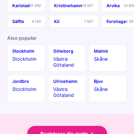
Karlstad
Kristinehamn
Arvika
61 492
18 557
13 92
Säffle
Kil
Forshaga
9 150
7 627
6 36
Also popular
Stockholm
Göteborg
Malmö
Stockholm
Västra
Skåne
Götaland
Jordbro
Ulricehamn
Bjuv
Stockholm
Västra
Skåne
Götaland
Registrera dig gratis →