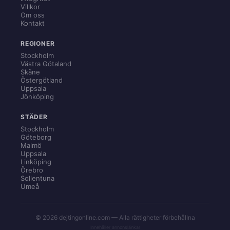
Villkor
Om oss
Kontakt
REGIONER
Stockholm
Västra Götaland
Skåne
Östergötland
Uppsala
Jönköping
STÄDER
Stockholm
Göteborg
Malmö
Uppsala
Linköping
Örebro
Sollentuna
Umeå
© 2026 dejtingonline.com — Alla rättigheter förbehållna
Innehåller annonslänkar