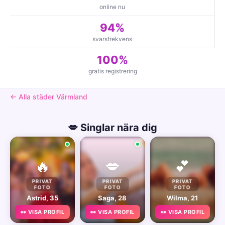
online nu
94%
svarsfrekvens
100%
gratis registrering
← Alla städer Värmland
💋 Singlar nära dig
🔥
💋
💕
PRIVAT
PRIVAT
PRIVAT
FOTO
FOTO
FOTO
Astrid, 35
Saga, 28
Wilma, 21
👀 VISA PROFIL
👀 VISA PROFIL
👀 VISA PROFIL