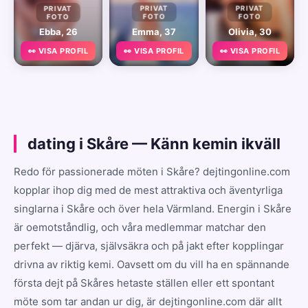
PRIVAT
PRIVAT
PRIVAT
FOTO
FOTO
FOTO
Ebba, 26
Emma, 37
Olivia, 30
👀 VISA PROFIL
👀 VISA PROFIL
👀 VISA PROFIL
dating i Skåre — Känn kemin ikväll
Redo för passionerade möten i Skåre? dejtingonline.com
kopplar ihop dig med de mest attraktiva och äventyrliga
singlarna i Skåre och över hela Värmland. Energin i Skåre
är oemotståndlig, och våra medlemmar matchar den
perfekt — djärva, självsäkra och på jakt efter kopplingar
drivna av riktig kemi. Oavsett om du vill ha en spännande
första dejt på Skåres hetaste ställen eller ett spontant
möte som tar andan ur dig, är dejtingonline.com där allt