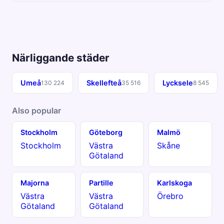
Närliggande städer
Umeå
Skellefteå
Lycksele
130 224
35 516
8 545
Also popular
Stockholm
Göteborg
Malmö
Stockholm
Västra
Skåne
Götaland
Majorna
Partille
Karlskoga
Västra
Västra
Örebro
Götaland
Götaland