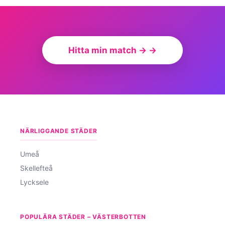
Hitta min match → →
NÄRLIGGANDE STÄDER
Umeå
Skellefteå
Lycksele
POPULÄRA STÄDER – VÄSTERBOTTEN