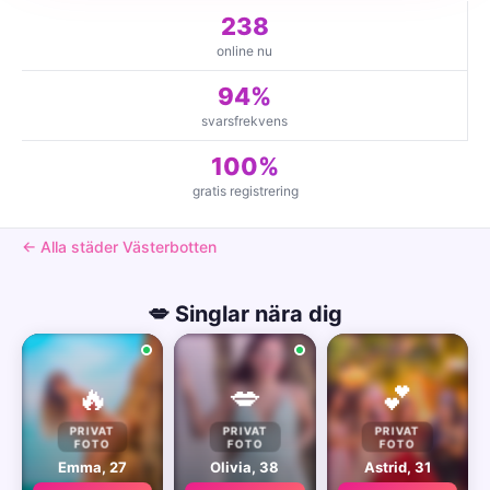
238
online nu
94%
svarsfrekvens
100%
gratis registrering
← Alla städer Västerbotten
💋 Singlar nära dig
🔥
💋
💕
PRIVAT
PRIVAT
PRIVAT
FOTO
FOTO
FOTO
Emma, 27
Olivia, 38
Astrid, 31