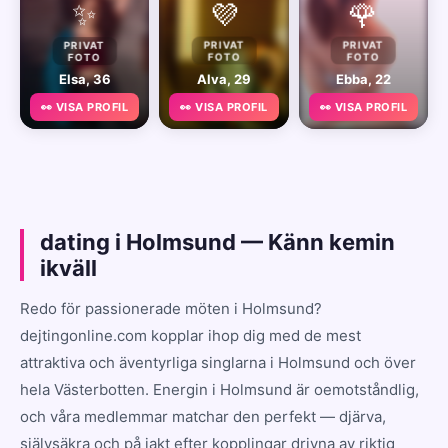
✨
💜
🌹
PRIVAT
PRIVAT
PRIVAT
FOTO
FOTO
FOTO
Elsa, 36
Alva, 29
Ebba, 22
👀 VISA PROFIL
👀 VISA PROFIL
👀 VISA PROFIL
dating i Holmsund — Känn kemin
ikväll
Redo för passionerade möten i Holmsund?
dejtingonline.com kopplar ihop dig med de mest
attraktiva och äventyrliga singlarna i Holmsund och över
hela Västerbotten. Energin i Holmsund är oemotståndlig,
och våra medlemmar matchar den perfekt — djärva,
självsäkra och på jakt efter kopplingar drivna av riktig