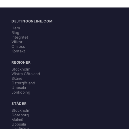
DEJTINGONLINE.COM
Hem
Blog
Integritet
Villkor
Om oss
Kontakt
REGIONER
Stockholm
Västra Götaland
Skåne
Östergötland
Uppsala
Jönköping
STÄDER
Stockholm
Göteborg
Malmö
Uppsala
Linköping