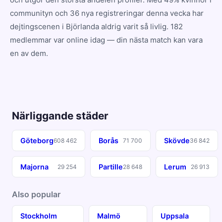
communityn och 36 nya registreringar denna vecka har
dejtingscenen i Björlanda aldrig varit så livlig. 182
medlemmar var online idag — din nästa match kan vara
en av dem.
Närliggande städer
Göteborg
Borås
Skövde
608 462
71 700
36 842
Majorna
Partille
Lerum
29 254
28 648
26 913
Also popular
Stockholm
Malmö
Uppsala