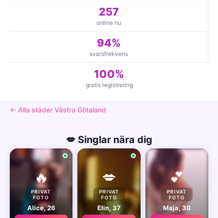
257
online nu
94%
svarsfrekvens
100%
gratis registrering
← Alla städer Västra Götaland
💋 Singlar nära dig
🔥
💋
💕
PRIVAT
PRIVAT
PRIVAT
FOTO
FOTO
FOTO
Alice, 26
Elin, 37
Maja, 30