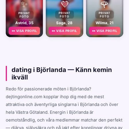
✨
💜
🌹
PRIVAT
PRIVAT
PRIVAT
FOTO
FOTO
FOTO
Astrid, 35
Saga, 28
Wilma, 21
👀 VISA PROFIL
👀 VISA PROFIL
👀 VISA PROFIL
dating i Björlanda — Känn kemin
ikväll
Redo för passionerade möten i Björlanda?
dejtingonline.com kopplar ihop dig med de mest
attraktiva och äventyrliga singlarna i Björlanda och över
hela Västra Götaland. Energin i Björlanda är
oemotståndlig, och våra medlemmar matchar den perfekt
— djärva, självsäkra och på jakt efter kopplingar drivna av