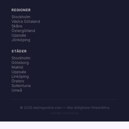
REGIONER
Stockholm
Västra Götaland
Skåne
Östergötland
Uppsala
Jönköping
STÄDER
Stockholm
Göteborg
Malmö
Uppsala
Linköping
Örebro
Sollentuna
Umeå
© 2026 dejtingonline.com — Alla rättigheter förbehållna
Innehåller annonslänkar