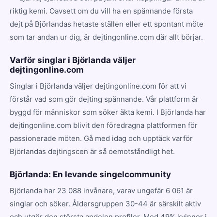
riktig kemi. Oavsett om du vill ha en spännande första
dejt på Björlandas hetaste ställen eller ett spontant möte
som tar andan ur dig, är dejtingonline.com där allt börjar.
Varför singlar i Björlanda väljer
dejtingonline.com
Singlar i Björlanda väljer dejtingonline.com för att vi
förstår vad som gör dejting spännande. Vår plattform är
byggd för människor som söker äkta kemi. I Björlanda har
dejtingonline.com blivit den föredragna plattformen för
passionerade möten. Gå med idag och upptäck varför
Björlandas dejtingscen är så oemotståndligt het.
Björlanda: En levande singelcommunity
Björlanda har 23 088 invånare, varav ungefär 6 061 är
singlar och söker. Åldersgruppen 30-44 är särskilt aktiv
och utgör den största andelen profiler. Med 49% kvinnor i