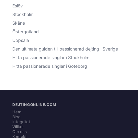
Eslöv
Stockholm
Skåne
Östergötland
Uppsala
Den ultimata guiden till passionerad dejting i Sverige
Hitta passionerade singlar i Stockholm
Hitta passionerade singlar i Göteborg
DEJTINGONLINE.COM
Hem
Blog
Integritet
Villkor
Om oss
Kontakt