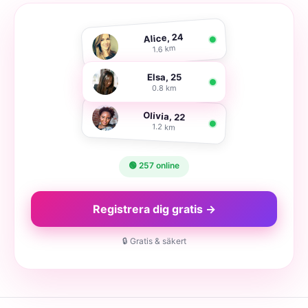
Alice, 24
1.6 km
Elsa, 25
0.8 km
Olivia, 22
1.2 km
🟢 257 online
Registrera dig gratis →
🔒 Gratis & säkert