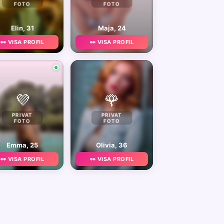
FOTO
FOTO
Elin, 31
Maja, 24
👀 VISA PROFIL
👀 VISA PROFIL
💜
🌹
PRIVAT
PRIVAT
FOTO
FOTO
Emma, 25
Olivia, 36
👀 VISA PROFIL
👀 VISA PROFIL