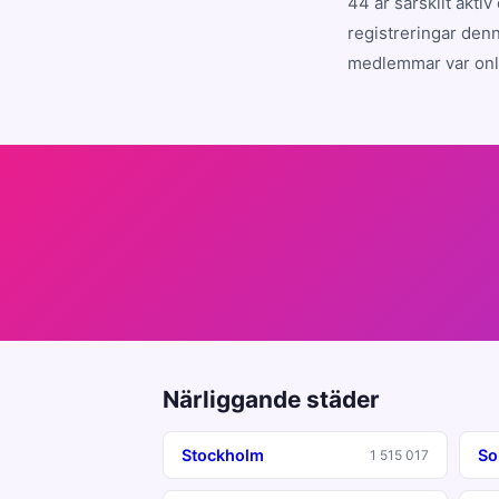
44 är särskilt akti
registreringar denn
medlemmar var onli
Närliggande städer
Stockholm
So
1 515 017