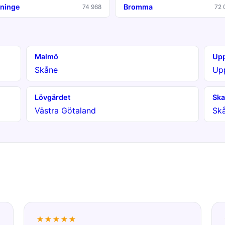
ninge
Bromma
74 968
72 
Malmö
Upp
Skåne
Up
Lövgärdet
Ska
Västra Götaland
Sk
★★★★★