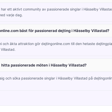
 har ett aktivt community av passionerade singlar i Hässelby Villast
ed varje dag.
online.com bäst för passionerad dejting i Hässelby Villastad?
i och äkta attraktion gör dejtingonline.com till den hetaste dejtingpl
 Villastad.
tt hitta passionerade möten i Hässelby Villastad?
 sig och söka passionerade singlar i Hässelby Villastad på dejtingonli