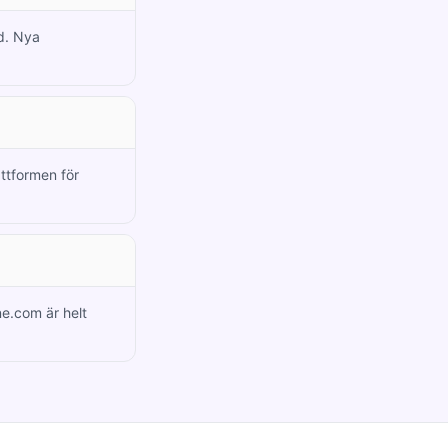
ad. Nya
attformen för
ne.com är helt