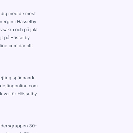
p dig med de mest
Energin i Hässelby
vsäkra och på jakt
ejt på Hässelby
line.com där allt
 dejting spännande.
 dejtingonline.com
k varför Hässelby
 Åldersgruppen 30-