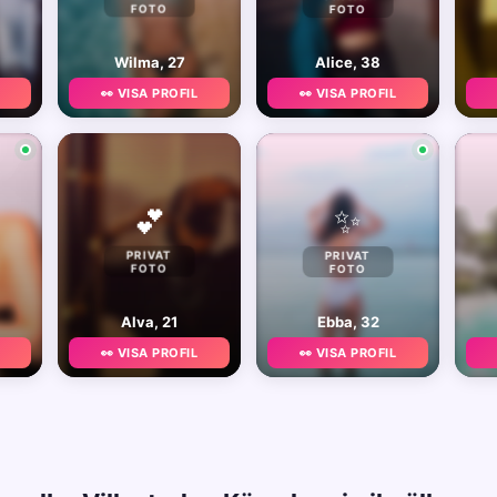
FOTO
FOTO
Wilma, 27
Alice, 38
👀 VISA PROFIL
👀 VISA PROFIL
✨
💕
PRIVAT
PRIVAT
FOTO
FOTO
Alva, 21
Ebba, 32
👀 VISA PROFIL
👀 VISA PROFIL