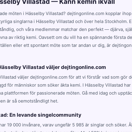
ässelby Villastad — Känn kemin ikväll
ade möten i Hässelby Villastad? dejtingonline.com kopplar iho
tyrliga singlarna i Hässelby Villastad och över hela Stockholm. 
ståndlig, och våra medlemmar matchar den perfekt — djärva, själ
ivna av riktig kemi. Oavsett om du vill ha en spännande första d
ställen eller ett spontant möte som tar andan ur dig, är dejtingon
 Hässelby Villastad väljer dejtingonline.com
Villastad väljer dejtingonline.com för att vi förstår vad som gör
ggd för människor som söker äkta kemi. I Hässelby Villastad har
gna plattformen för passionerade möten. Gå med idag och upptäc
cen är så oemotståndligt het.
tad: En levande singelcommunity
har 19 000 invånare, varav ungefär 5 985 är singlar och söker.