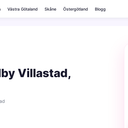
m
Västra Götaland
Skåne
Östergötland
Blogg
by Villastad,
tad