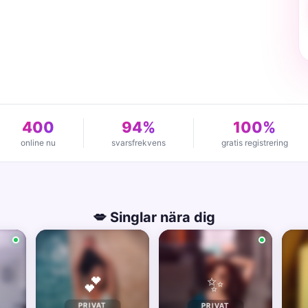
400
94%
100%
online nu
svarsfrekvens
gratis registrering
💋 Singlar nära dig
✨
💕
PRIVAT
PRIVAT