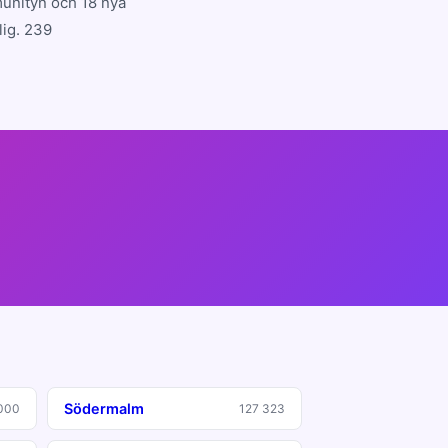
munityn och 18 nya
lig. 239
Södermalm
000
127 323