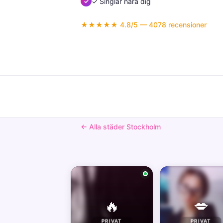
✓ Singlar nära dig
★★★★★ 4.8/5 — 4078 recensioner
← Alla städer Stockholm
🔥
💋
PRIVAT
PRIVAT