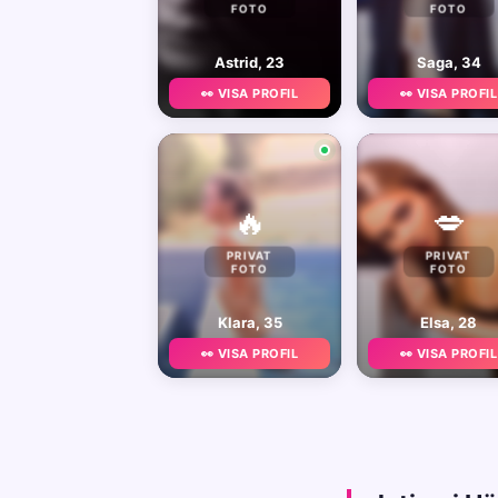
FOTO
FOTO
Astrid, 23
Saga, 34
👀 VISA PROFIL
👀 VISA PROFIL
🔥
💋
PRIVAT
PRIVAT
FOTO
FOTO
Klara, 35
Elsa, 28
👀 VISA PROFIL
👀 VISA PROFIL