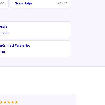
Södertälje
000
70 777
sala
psala
nör med Falsterbo
åne
★★★★★