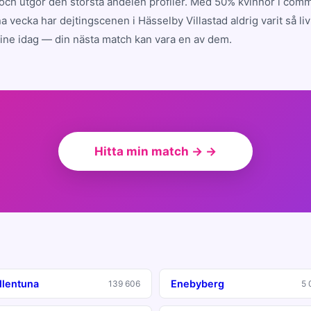
v och utgör den största andelen profiler. Med 50% kvinnor i com
a vecka har dejtingscenen i Hässelby Villastad aldrig varit så liv
ne idag — din nästa match kan vara en av dem.
Hitta min match → →
llentuna
Enebyberg
139 606
5 