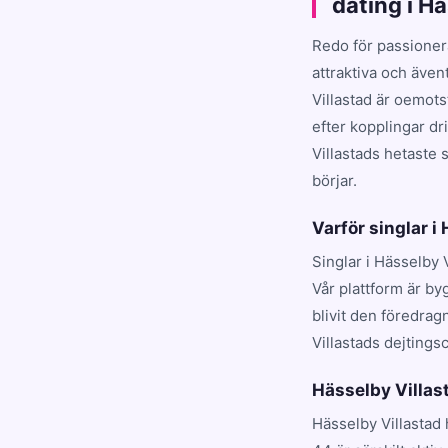
dating i H
Redo för passioner
attraktiva och även
Villastad är oemot
efter kopplingar dr
Villastads hetaste 
börjar.
Varför singlar i
Singlar i Hässelby 
Vår plattform är by
blivit den föredra
Villastads dejtings
Hässelby Villas
Hässelby Villastad 