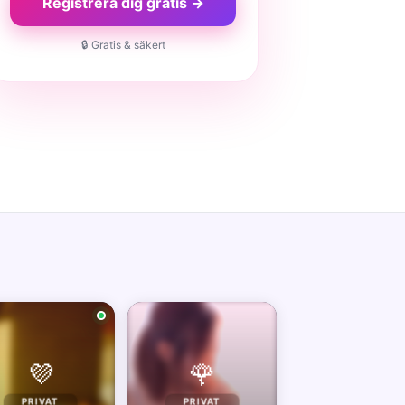
Registrera dig gratis →
🔒 Gratis & säkert
💜
🌹
PRIVAT
PRIVAT