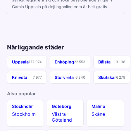
Gamla Uppsala på dejtingonline.com är helt gratis.
Närliggande städer
Uppsala
Enköping
Bålsta
177 074
22 553
13 138
Knivsta
Storvreta
Skutskär
7 977
6 340
6 279
Also popular
Stockholm
Göteborg
Malmö
Stockholm
Västra
Skåne
Götaland