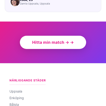
Gamla Uppsala, Uppsala
Hitta min match → →
NÄRLIGGANDE STÄDER
Uppsala
Enköping
Bålsta