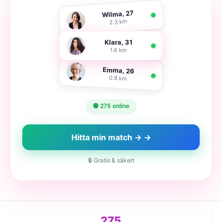
Wilma, 27
2.3 km
Klara, 31
1.6 km
Emma, 26
0.8 km
🟢 275 online
Hitta min match → →
🔒 Gratis & säkert
275