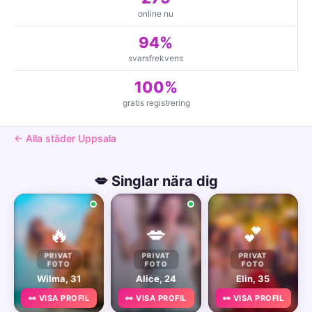
online nu
94%
svarsfrekvens
100%
gratis registrering
← Alla städer Uppsala
💋 Singlar nära dig
🔥
💋
💕
PRIVAT
PRIVAT
PRIVAT
FOTO
FOTO
FOTO
Wilma, 31
Alice, 24
Elin, 35
👀 VISA PROFIL
👀 VISA PROFIL
👀 VISA PROFIL