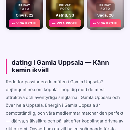
PRIVAT
PRIVAT
PRIVAT
FOTO
FOTO
FOTO
Olivia, 22
Astrid, 33
Saga, 26
👀 VISA PROFIL
👀 VISA PROFIL
👀 VISA PROFIL
dating i Gamla Uppsala — Känn
kemin ikväll
Redo för passionerade möten i Gamla Uppsala?
dejtingonline.com kopplar ihop dig med de mest
attraktiva och äventyrliga singlarna i Gamla Uppsala och
över hela Uppsala. Energin i Gamla Uppsala är
oemotståndlig, och våra medlemmar matchar den perfekt
— djärva, självsäkra och på jakt efter kopplingar drivna av
riktig kemi. Oavsett om du vill ha en spännande första