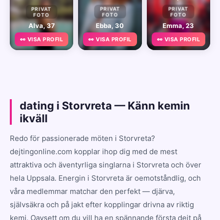
PRIVAT
PRIVAT
PRIVAT
FOTO
FOTO
FOTO
Alva, 37
Ebba, 30
Emma, 23
👀 VISA PROFIL
👀 VISA PROFIL
👀 VISA PROFIL
dating i Storvreta — Känn kemin
ikväll
Redo för passionerade möten i Storvreta?
dejtingonline.com kopplar ihop dig med de mest
attraktiva och äventyrliga singlarna i Storvreta och över
hela Uppsala. Energin i Storvreta är oemotståndlig, och
våra medlemmar matchar den perfekt — djärva,
självsäkra och på jakt efter kopplingar drivna av riktig
kemi. Oavsett om du vill ha en spännande första dejt på