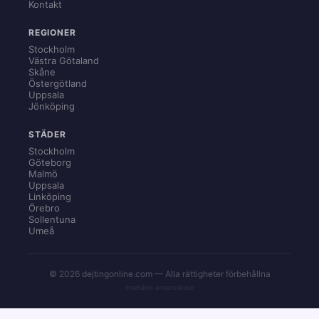
Kontakt
REGIONER
Stockholm
Västra Götaland
Skåne
Östergötland
Uppsala
Jönköping
STÄDER
Stockholm
Göteborg
Malmö
Uppsala
Linköping
Örebro
Sollentuna
Umeå
© 2026 dejtingonline.com — Alla rättigheter förbehållna
Innehåller annonslänkar