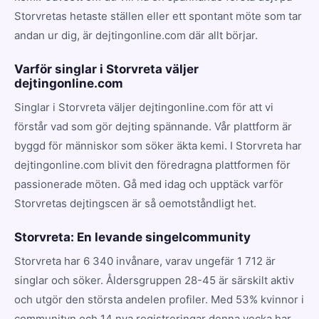
Storvretas hetaste ställen eller ett spontant möte som tar
andan ur dig, är dejtingonline.com där allt börjar.
Varför singlar i Storvreta väljer
dejtingonline.com
Singlar i Storvreta väljer dejtingonline.com för att vi
förstår vad som gör dejting spännande. Vår plattform är
byggd för människor som söker äkta kemi. I Storvreta har
dejtingonline.com blivit den föredragna plattformen för
passionerade möten. Gå med idag och upptäck varför
Storvretas dejtingscen är så oemotståndligt het.
Storvreta: En levande singelcommunity
Storvreta har 6 340 invånare, varav ungefär 1 712 är
singlar och söker. Åldersgruppen 28-45 är särskilt aktiv
och utgör den största andelen profiler. Med 53% kvinnor i
communityn och 14 nya registreringar denna vecka har