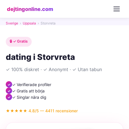
dejtingonline.com
Sverige
›
Uppsala
›
Storvreta
🔒 ✓ Gratis
dating i Storvreta
✓ 100% diskret · ✓ Anonymt · ✓ Utan tabun
✓ Verifierade profiler
✓ Gratis att börja
✓ Singlar nära dig
★★★★★ 4.8/5 — 4411 recensioner