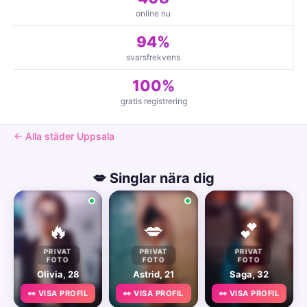
online nu
94%
svarsfrekvens
100%
gratis registrering
← Alla städer Uppsala
💋 Singlar nära dig
🔥
💋
💕
PRIVAT
PRIVAT
PRIVAT
FOTO
FOTO
FOTO
Olivia, 28
Astrid, 21
Saga, 32
👀 VISA PROFIL
👀 VISA PROFIL
👀 VISA PROFIL