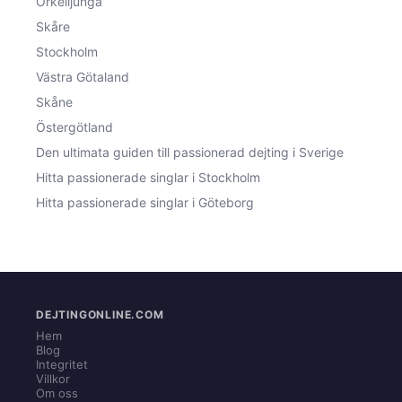
Örkelljunga
Skåre
Stockholm
Västra Götaland
Skåne
Östergötland
Den ultimata guiden till passionerad dejting i Sverige
Hitta passionerade singlar i Stockholm
Hitta passionerade singlar i Göteborg
DEJTINGONLINE.COM
Hem
Blog
Integritet
Villkor
Om oss