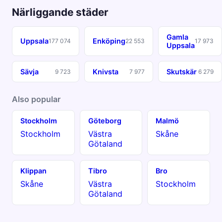
Närliggande städer
Gamla
Uppsala
Enköping
177 074
22 553
17 973
Uppsala
Sävja
Knivsta
Skutskär
9 723
7 977
6 279
Also popular
Stockholm
Göteborg
Malmö
Stockholm
Västra
Skåne
Götaland
Klippan
Tibro
Bro
Skåne
Västra
Stockholm
Götaland