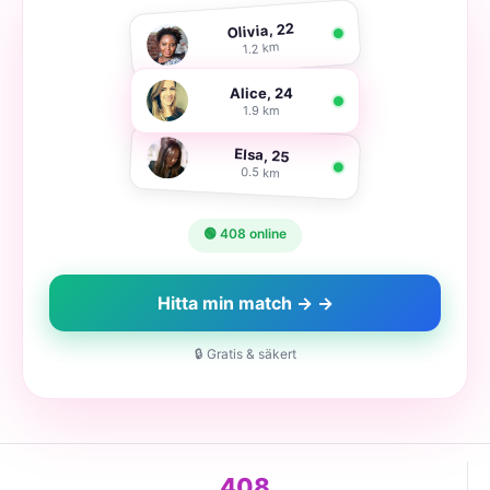
Olivia, 22
1.2 km
Alice, 24
1.9 km
Elsa, 25
0.5 km
🟢 408 online
Hitta min match → →
🔒 Gratis & säkert
408