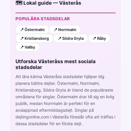
🗺️ Lokal guide — Västerås
POPULÄRA STADSDELAR
📍 Östermalm
📍 Norrmalm
📍 Kristiansborg
📍 Södra Gryta
📍 Råby
📍 Vallby
Utforska Västeråss mest sociala
stadsdelar
Att lära känna Västeråss stadsdelar hjälper dig
planera bättre dejter. Östermalm, Norrmalm,
Kristiansborg, Södra Gryta är bland de populäraste
områdena för singlar. Östermalm drar till sig en livlig
publik, medan Norrmalm är perfekt för en
avslappnad eftermiddagsdejt. Singlar på
dejtingonline.com i Västerås föreslår ofta att träffas i
dessa stadsdelar för en första dejt.