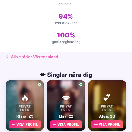
online nu
94%
svarsfrekvens
100%
gratis registrering
← Alla städer Västmanland
💋 Singlar nära dig
🔥
💋
💕
PRIVAT
PRIVAT
PRIVAT
FOTO
FOTO
FOTO
Klara, 29
Elsa, 22
Alva, 33
👀 VISA PROFIL
👀 VISA PROFIL
👀 VISA PROFIL