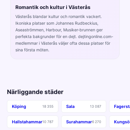
Romantik och kultur i Västerås
Västerås blandar kultur och romantik vackert.
Ikoniska platser som Johannes Rudbeckius,
Aseaströmmen, Harbour, Musiker-brunnen ger
perfekta bakgrunder för en dejt. dejtingonline.com-
medlemmar i Västerås väljer ofta dessa platser för
sina första möten.
Närliggande städer
Köping
Sala
Fagerst
18 355
13 087
Hallstahammar
Surahammar
Kungsö
10 787
6 270