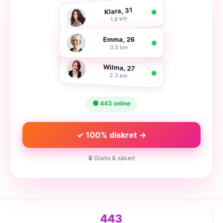
Klara, 31
1.9 km
Emma, 26
0.5 km
Wilma, 27
2.3 km
🟢 443 online
✓ 100% diskret →
🔒 Gratis & säkert
443