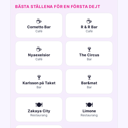
BÄSTA STÄLLENA FÖR EN FÖRSTA DEJT
☕
☕
Cornetto Bar
R & R Bar
Café
Café
☕
🍷
Nyaexelsior
The Circus
Café
Bar
🍷
🍷
Karlsson på Taket
Bar&mat
Bar
Bar
🍽️
🍽️
Zakaya City
Limone
Restaurang
Restaurang