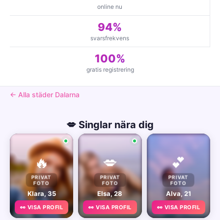
online nu
94%
svarsfrekvens
100%
gratis registrering
← Alla städer Dalarna
💋 Singlar nära dig
🔥
💋
💕
PRIVAT
PRIVAT
PRIVAT
FOTO
FOTO
FOTO
Klara, 35
Elsa, 28
Alva, 21
👀 VISA PROFIL
👀 VISA PROFIL
👀 VISA PROFIL