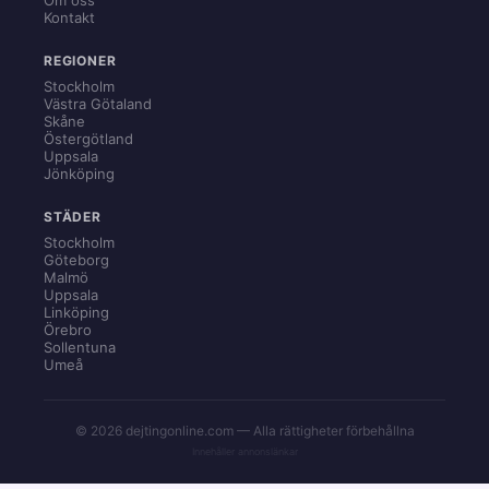
Kontakt
REGIONER
Stockholm
Västra Götaland
Skåne
Östergötland
Uppsala
Jönköping
STÄDER
Stockholm
Göteborg
Malmö
Uppsala
Linköping
Örebro
Sollentuna
Umeå
© 2026 dejtingonline.com — Alla rättigheter förbehållna
Innehåller annonslänkar