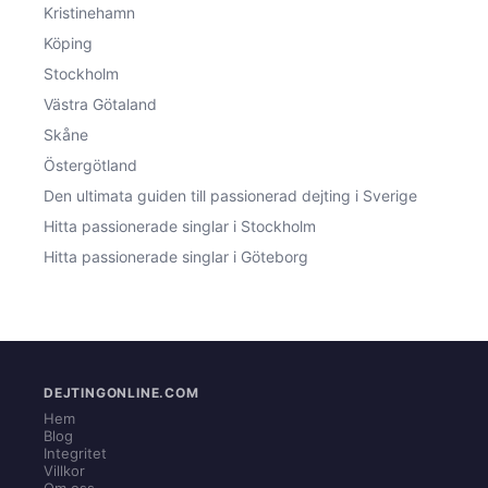
Kristinehamn
Köping
Stockholm
Västra Götaland
Skåne
Östergötland
Den ultimata guiden till passionerad dejting i Sverige
Hitta passionerade singlar i Stockholm
Hitta passionerade singlar i Göteborg
DEJTINGONLINE.COM
Hem
Blog
Integritet
Villkor
Om oss