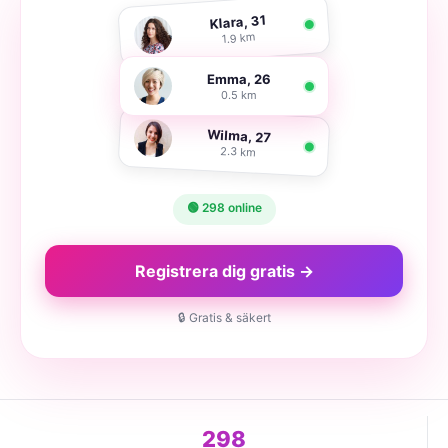
Klara, 31
1.9 km
Emma, 26
0.5 km
Wilma, 27
2.3 km
🟢 298 online
Registrera dig gratis →
🔒 Gratis & säkert
298