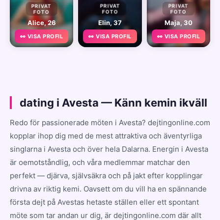
PRIVAT
PRIVAT
PRIVAT
FOTO
FOTO
FOTO
Alice, 26
Elin, 37
Maja, 30
👀 VISA PROFIL
👀 VISA PROFIL
👀 VISA PROFIL
dating i Avesta — Känn kemin ikväll
Redo för passionerade möten i Avesta? dejtingonline.com
kopplar ihop dig med de mest attraktiva och äventyrliga
singlarna i Avesta och över hela Dalarna. Energin i Avesta
är oemotståndlig, och våra medlemmar matchar den
perfekt — djärva, självsäkra och på jakt efter kopplingar
drivna av riktig kemi. Oavsett om du vill ha en spännande
första dejt på Avestas hetaste ställen eller ett spontant
möte som tar andan ur dig, är dejtingonline.com där allt