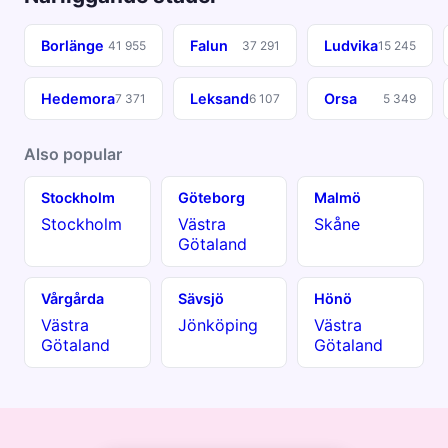
Borlänge
Falun
Ludvika
41 955
37 291
15 245
Hedemora
Leksand
Orsa
7 371
6 107
5 349
Also popular
Stockholm
Göteborg
Malmö
Stockholm
Västra
Skåne
Götaland
Vårgårda
Sävsjö
Hönö
Västra
Jönköping
Västra
Götaland
Götaland