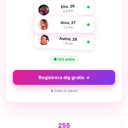
Elin, 29
0.8 km
Alva, 27
1.2 km
Astrid, 28
1.9 km
🟢 255 online
Registrera dig gratis →
🔒 Gratis & säkert
255