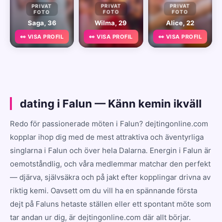
PRIVAT
PRIVAT
PRIVAT
FOTO
FOTO
FOTO
Saga, 36
Wilma, 29
Alice, 22
👀 VISA PROFIL
👀 VISA PROFIL
👀 VISA PROFIL
dating i Falun — Känn kemin ikväll
Redo för passionerade möten i Falun? dejtingonline.com
kopplar ihop dig med de mest attraktiva och äventyrliga
singlarna i Falun och över hela Dalarna. Energin i Falun är
oemotståndlig, och våra medlemmar matchar den perfekt
— djärva, självsäkra och på jakt efter kopplingar drivna av
riktig kemi. Oavsett om du vill ha en spännande första
dejt på Faluns hetaste ställen eller ett spontant möte som
tar andan ur dig, är dejtingonline.com där allt börjar.