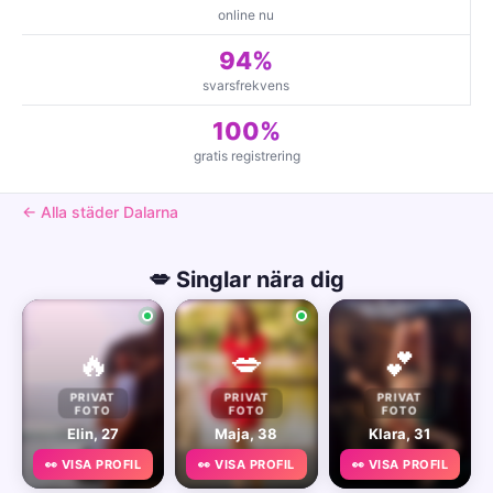
online nu
94%
svarsfrekvens
100%
gratis registrering
← Alla städer Dalarna
💋 Singlar nära dig
🔥
💋
💕
PRIVAT
PRIVAT
PRIVAT
FOTO
FOTO
FOTO
Elin, 27
Maja, 38
Klara, 31
👀 VISA PROFIL
👀 VISA PROFIL
👀 VISA PROFIL