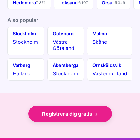
Hedemora
Leksand
Orsa
7 371
6 107
5 349
Also popular
Stockholm
Göteborg
Malmö
Stockholm
Västra
Skåne
Götaland
Varberg
Åkersberga
Örnsköldsvik
Halland
Stockholm
Västernorrland
Registrera dig gratis →