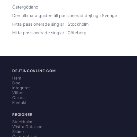
Östergötland
Den ultimata guiden till passionerad dejting i Sverige
Hitta passionerade singlar i Stockholm
Hitta passionerade singlar i Göteborg
DEJTINGONLINE.COM
Hem
Blog
Integritet
Villkor
Om oss
Kontakt
REGIONER
Stockholm
Västra Götaland
Skåne
Östergötland