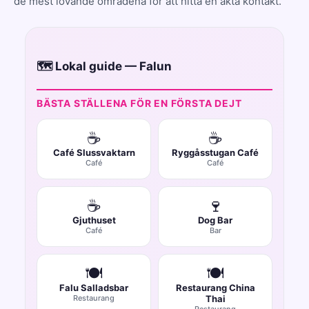
de mest lovande områdena för att hitta en äkta kontakt.
🗺️ Lokal guide — Falun
BÄSTA STÄLLENA FÖR EN FÖRSTA DEJT
☕
☕
Café Slussvaktarn
Ryggåsstugan Café
Café
Café
☕
🍷
Gjuthuset
Dog Bar
Café
Bar
🍽️
🍽️
Falu Salladsbar
Restaurang China
Restaurang
Thai
Restaurang