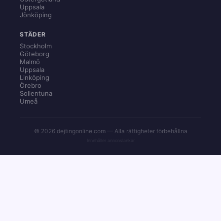
Uppsala
Jönköping
STÄDER
Stockholm
Göteborg
Malmö
Uppsala
Linköping
Örebro
Sollentuna
Umeå
© 2026 dejtingonline.com — Alla rättigheter förbehållna
Innehåller annonslänkar