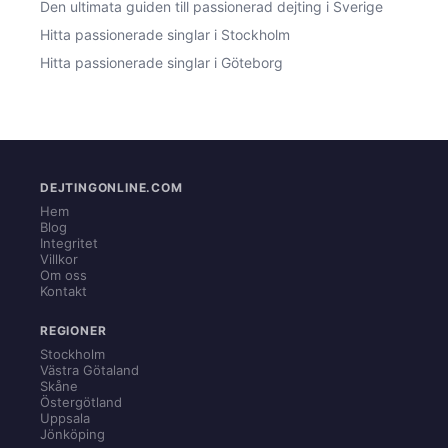
Den ultimata guiden till passionerad dejting i Sverige
Hitta passionerade singlar i Stockholm
Hitta passionerade singlar i Göteborg
DEJTINGONLINE.COM
Hem
Blog
Integritet
Villkor
Om oss
Kontakt
REGIONER
Stockholm
Västra Götaland
Skåne
Östergötland
Uppsala
Jönköping