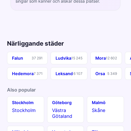
singlar som känner och älskar dessa platser.
Närliggande städer
Falun
Ludvika
Mora
37 291
15 245
12 602
Hedemora
Leksand
Orsa
7 371
6 107
5 349
Also popular
Stockholm
Göteborg
Malmö
Stockholm
Västra
Skåne
Götaland