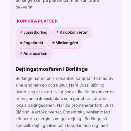
Borlänge sker på platser där man kan prata
bekvämt.
IKONISKA PLATSER
⭐ Jussi Björling
⭐ Kaldokonverter
⭐ Engelbrekt
⭐ Minilantgård
⭐ Aniaraparken
Dejtingatmosfären i Borlänge
Borlänge har en unik romantisk karaktär, formad av
sina landmärken och kultur. Nära Jussi Björling
njuter singlar av ett livligt socialt liv. Kaldokonverter
är en annan ikonisk plats som ger charm åt den
lokala dejtingscenen. När du promenerar förbi Jussi
Björling, Kaldokonverter, Engelbrekt, Minilantgård
känner du energin som gör dejting i Borlänge så
speciell. dejtingonline.com kopplar ihop dig med