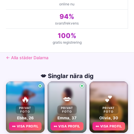
online nu
94%
svarsfrekvens
100%
gratis registrering
← Alla städer Dalarna
💋 Singlar nära dig
🔥
💋
💕
PRIVAT
PRIVAT
PRIVAT
FOTO
FOTO
FOTO
Ebba, 26
Emma, 37
Olivia, 30
👀 VISA PROFIL
👀 VISA PROFIL
👀 VISA PROFIL