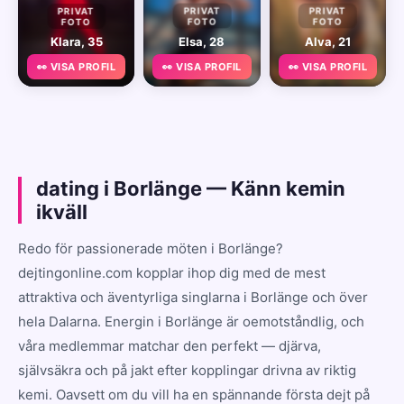
PRIVAT
PRIVAT
PRIVAT
FOTO
FOTO
FOTO
Klara, 35
Elsa, 28
Alva, 21
👀 VISA PROFIL
👀 VISA PROFIL
👀 VISA PROFIL
dating i Borlänge — Känn kemin
ikväll
Redo för passionerade möten i Borlänge?
dejtingonline.com kopplar ihop dig med de mest
attraktiva och äventyrliga singlarna i Borlänge och över
hela Dalarna. Energin i Borlänge är oemotståndlig, och
våra medlemmar matchar den perfekt — djärva,
självsäkra och på jakt efter kopplingar drivna av riktig
kemi. Oavsett om du vill ha en spännande första dejt på