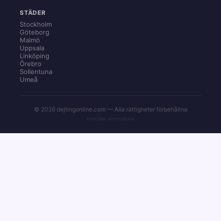
STÄDER
Stockholm
Göteborg
Malmö
Uppsala
Linköping
Örebro
Sollentuna
Umeå
© 2026 dejtingonline.com — Alla rättigheter förbehållna
Innehåller annonslänkar