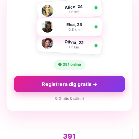
Alice, 24
1.6 km
Elsa, 25
0.8 km
Olivia, 22
1.2 km
🟢 391 online
Registrera dig gratis →
🔒 Gratis & säkert
391