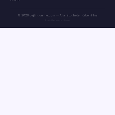
© 2026 dejtingonline.com — Alla rättigheter förbehållna
Innehåller annonslänkar