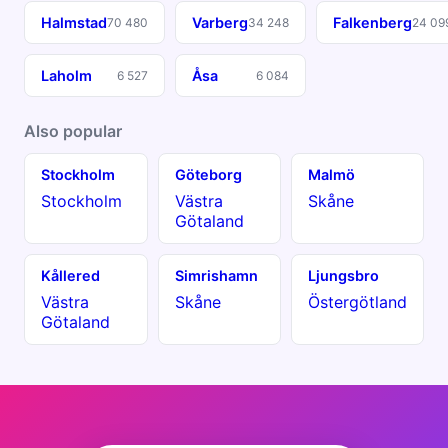
Halmstad
Varberg
Falkenberg
70 480
34 248
24 09
Laholm
Åsa
6 527
6 084
Also popular
Stockholm
Göteborg
Malmö
Stockholm
Västra
Skåne
Götaland
Kållered
Simrishamn
Ljungsbro
Västra
Skåne
Östergötland
Götaland