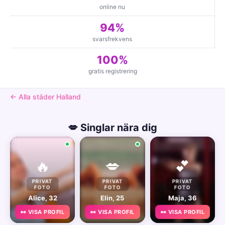
online nu
94%
svarsfrekvens
100%
gratis registrering
← Alla städer Halland
💋 Singlar nära dig
🔥
💋
💕
PRIVAT
PRIVAT
PRIVAT
FOTO
FOTO
FOTO
Alice, 32
Elin, 25
Maja, 36
👀 VISA PROFIL
👀 VISA PROFIL
👀 VISA PROFIL