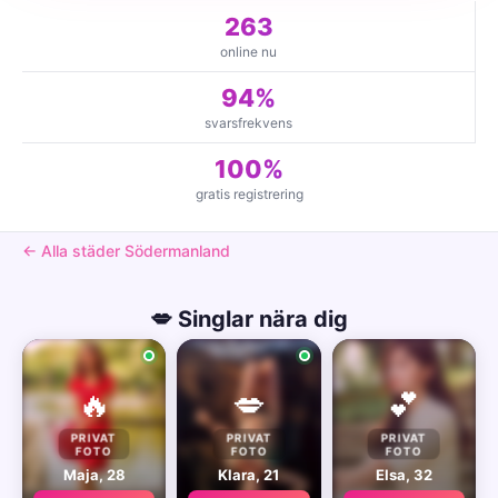
263
online nu
94%
svarsfrekvens
100%
gratis registrering
← Alla städer Södermanland
💋 Singlar nära dig
🔥
💋
💕
PRIVAT
PRIVAT
PRIVAT
FOTO
FOTO
FOTO
Maja, 28
Klara, 21
Elsa, 32