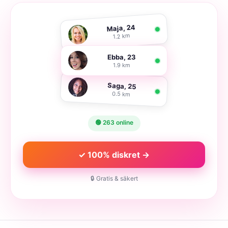
Maja, 24
1.2 km
Ebba, 23
1.9 km
Saga, 25
0.5 km
🟢 263 online
✓ 100% diskret →
🔒 Gratis & säkert