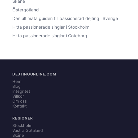
Skåne
Östergötland
Den ultimata guiden till passionerad dejting i Sverige
Hitta passionerade singlar i Stockholm
Hitta passionerade singlar i Göteborg
DEJTINGONLINE.COM
Hem
Blog
Integritet
Villkor
Om oss
Kontakt
REGIONER
Stockholm
Västra Götaland
Skåne