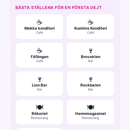
BÄSTA STÄLLENA FÖR EN FÖRSTA DEJT
☕
☕
Mekka konditori
Kumlins Konditori
Café
Café
☕
🍷
Fåfängan
Brovakten
Café
Bar
🍷
🍷
Lion Bar
Rockbaren
Bar
Bar
🍽️
🍽️
Rökeriet
Hamnmagasinet
Restaurang
Restaurang