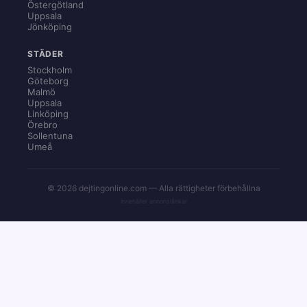
Östergötland
Uppsala
Jönköping
STÄDER
Stockholm
Göteborg
Malmö
Uppsala
Linköping
Örebro
Sollentuna
Umeå
© 2026 dejtingonline.com — Alla rättigheter förbehållna
Innehåller annonslänkar