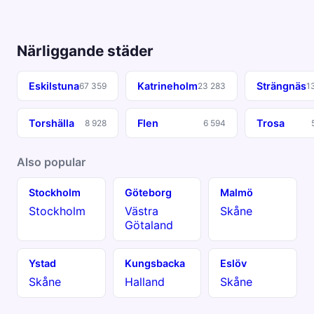
Närliggande städer
Eskilstuna
Katrineholm
Strängnäs
67 359
23 283
1
Torshälla
Flen
Trosa
8 928
6 594
Also popular
Stockholm
Göteborg
Malmö
Stockholm
Västra
Skåne
Götaland
Ystad
Kungsbacka
Eslöv
Skåne
Halland
Skåne