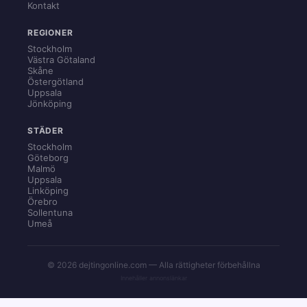
Kontakt
REGIONER
Stockholm
Västra Götaland
Skåne
Östergötland
Uppsala
Jönköping
STÄDER
Stockholm
Göteborg
Malmö
Uppsala
Linköping
Örebro
Sollentuna
Umeå
© 2026 dejtingonline.com — Alla rättigheter förbehållna
Innehåller annonslänkar