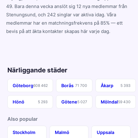
49. Bara denna vecka anslöt sig 12 nya medlemmar från
Stenungsund, och 242 singlar var aktiva idag. Våra
medlemmar har en matchningsfrekvens på 85% — ett
bevis på att äkta kontakter skapas här varje dag.
Närliggande städer
Göteborg
Borås
Åkarp
608 462
71 700
5 393
Hönö
Götene
Mölndal
5 293
5 027
59 430
Also popular
Stockholm
Malmö
Uppsala