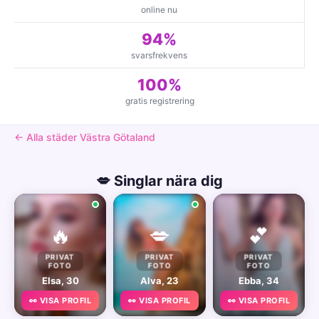
online nu
94%
svarsfrekvens
100%
gratis registrering
← Alla städer Västra Götaland
💋 Singlar nära dig
🔥
💋
💕
PRIVAT
PRIVAT
PRIVAT
FOTO
FOTO
FOTO
Elsa, 30
Alva, 23
Ebba, 34
👀 VISA PROFIL
👀 VISA PROFIL
👀 VISA PROFIL