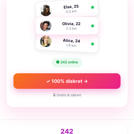
Elsa, 25
0.5 km
Olivia, 22
2.3 km
Alice, 24
1.6 km
🟢 242 online
✓ 100% diskret →
🔒 Gratis & säkert
242