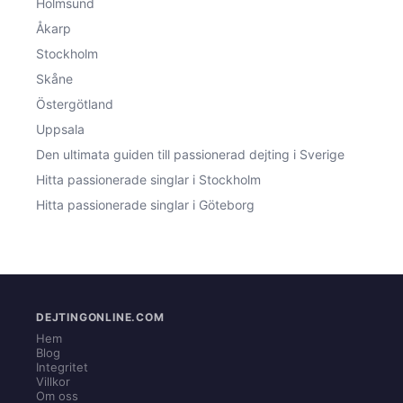
Holmsund
Åkarp
Stockholm
Skåne
Östergötland
Uppsala
Den ultimata guiden till passionerad dejting i Sverige
Hitta passionerade singlar i Stockholm
Hitta passionerade singlar i Göteborg
DEJTINGONLINE.COM
Hem
Blog
Integritet
Villkor
Om oss