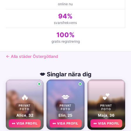
online nu
94%
svarsfrekvens
100%
gratis registrering
← Alla städer Östergötland
💋 Singlar nära dig
🔥
💋
💕
PRIVAT
PRIVAT
PRIVAT
FOTO
FOTO
FOTO
Alice, 32
Elin, 25
Maja, 36
👀 VISA PROFIL
👀 VISA PROFIL
👀 VISA PROFIL