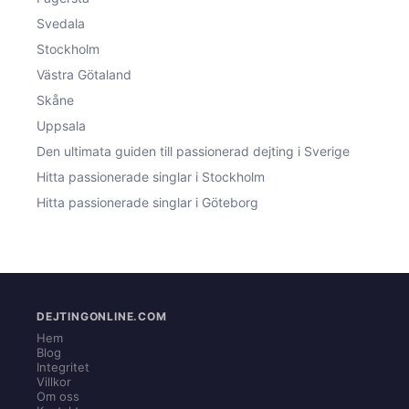
Svedala
Stockholm
Västra Götaland
Skåne
Uppsala
Den ultimata guiden till passionerad dejting i Sverige
Hitta passionerade singlar i Stockholm
Hitta passionerade singlar i Göteborg
DEJTINGONLINE.COM
Hem
Blog
Integritet
Villkor
Om oss