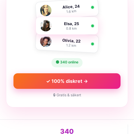
Alice, 24
1.6 km
Elsa, 25
0.8 km
Olivia, 22
1.2 km
🟢 340 online
✓ 100% diskret →
🔒 Gratis & säkert
340