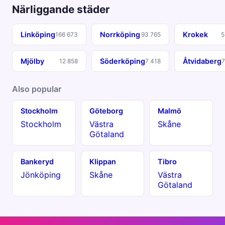
Närliggande städer
Linköping
Norrköping
Krokek
166 673
93 765
5
Mjölby
Söderköping
Åtvidaberg
12 858
7 418
7
Also popular
Stockholm
Göteborg
Malmö
Stockholm
Västra
Skåne
Götaland
Bankeryd
Klippan
Tibro
Jönköping
Skåne
Västra
Götaland