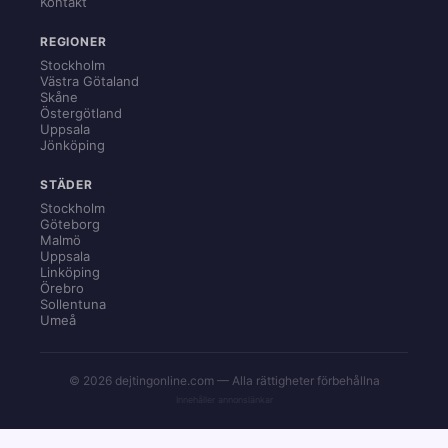
Kontakt
REGIONER
Stockholm
Västra Götaland
Skåne
Östergötland
Uppsala
Jönköping
STÄDER
Stockholm
Göteborg
Malmö
Uppsala
Linköping
Örebro
Sollentuna
Umeå
© 2026 dejtingonline.com — Alla rättigheter förbehållna
Innehåller annonslänkar