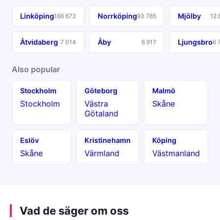
Linköping
Norrköping
Mjölby
166 673
93 765
12 
Åtvidaberg
Åby
Ljungsbro
7 014
6 917
6 
Also popular
Stockholm
Göteborg
Malmö
Stockholm
Västra
Skåne
Götaland
Eslöv
Kristinehamn
Köping
Skåne
Värmland
Västmanland
Vad de säger om oss