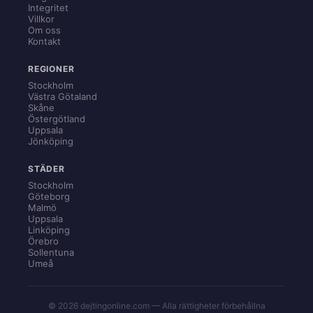
Integritet
Villkor
Om oss
Kontakt
REGIONER
Stockholm
Västra Götaland
Skåne
Östergötland
Uppsala
Jönköping
STÄDER
Stockholm
Göteborg
Malmö
Uppsala
Linköping
Örebro
Sollentuna
Umeå
© 2026 dejtingonline.com — Alla rättigheter förbehållna