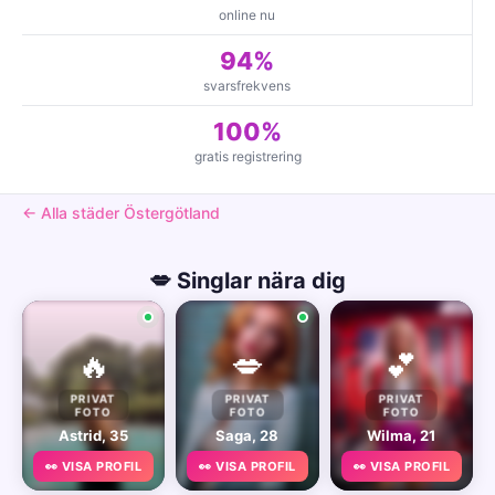
online nu
94%
svarsfrekvens
100%
gratis registrering
← Alla städer Östergötland
💋 Singlar nära dig
🔥
💋
💕
PRIVAT
PRIVAT
PRIVAT
FOTO
FOTO
FOTO
Astrid, 35
Saga, 28
Wilma, 21
👀 VISA PROFIL
👀 VISA PROFIL
👀 VISA PROFIL