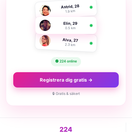
Astrid, 28
1.9 km
Elin, 29
0.5 km
Alva, 27
2.3 km
🟢 224 online
Registrera dig gratis →
🔒 Gratis & säkert
224