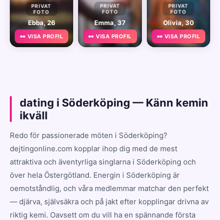
PRIVAT
PRIVAT
PRIVAT
FOTO
FOTO
FOTO
Ebba, 26
Emma, 37
Olivia, 30
👀 VISA PROFIL
👀 VISA PROFIL
👀 VISA PROFIL
dating i Söderköping — Känn kemin
ikväll
Redo för passionerade möten i Söderköping?
dejtingonline.com kopplar ihop dig med de mest
attraktiva och äventyrliga singlarna i Söderköping och
över hela Östergötland. Energin i Söderköping är
oemotståndlig, och våra medlemmar matchar den perfekt
— djärva, självsäkra och på jakt efter kopplingar drivna av
riktig kemi. Oavsett om du vill ha en spännande första