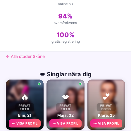
online nu
94%
svarsfrekvens
100%
gratis registrering
← Alla städer Skåne
💋 Singlar nära dig
🔥
💋
💕
PRIVAT
PRIVAT
PRIVAT
FOTO
FOTO
FOTO
Elin, 21
Maja, 32
Klara, 25
👀 VISA PROFIL
👀 VISA PROFIL
👀 VISA PROFIL