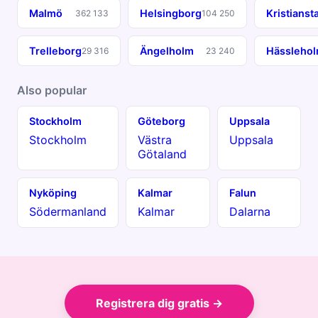
Malmö
Helsingborg
Kristianst
362 133
104 250
Trelleborg
Ängelholm
Hässleho
29 316
23 240
Also popular
Stockholm
Göteborg
Uppsala
Stockholm
Västra
Uppsala
Götaland
Nyköping
Kalmar
Falun
Södermanland
Kalmar
Dalarna
Registrera dig gratis →