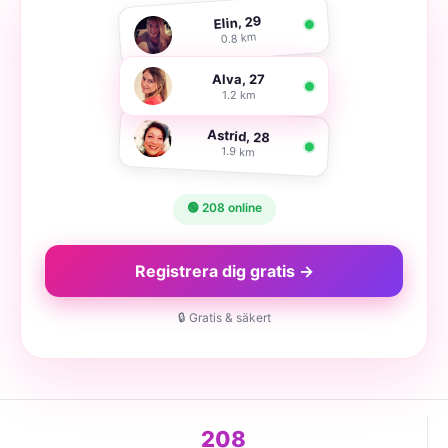
Elin, 29
0.8 km
Alva, 27
1.2 km
Astrid, 28
1.9 km
🟢 208 online
Registrera dig gratis →
🔒 Gratis & säkert
208