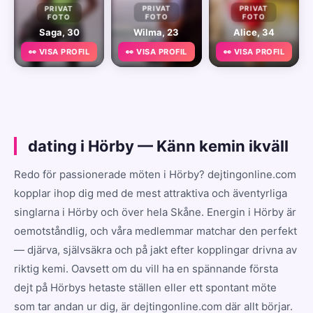
PRIVAT
PRIVAT
PRIVAT
FOTO
FOTO
FOTO
Saga, 30
Wilma, 23
Alice, 34
👀 VISA PROFIL
👀 VISA PROFIL
👀 VISA PROFIL
dating i Hörby — Känn kemin ikväll
Redo för passionerade möten i Hörby? dejtingonline.com
kopplar ihop dig med de mest attraktiva och äventyrliga
singlarna i Hörby och över hela Skåne. Energin i Hörby är
oemotståndlig, och våra medlemmar matchar den perfekt
— djärva, självsäkra och på jakt efter kopplingar drivna av
riktig kemi. Oavsett om du vill ha en spännande första
dejt på Hörbys hetaste ställen eller ett spontant möte
som tar andan ur dig, är dejtingonline.com där allt börjar.