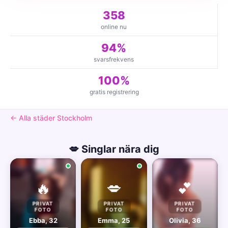
358
online nu
94%
svarsfrekvens
100%
gratis registrering
← Alla städer Stockholm
💋 Singlar nära dig
🔥
💋
💕
PRIVAT
PRIVAT
PRIVAT
FOTO
FOTO
FOTO
Ebba, 32
Emma, 25
Olivia, 36