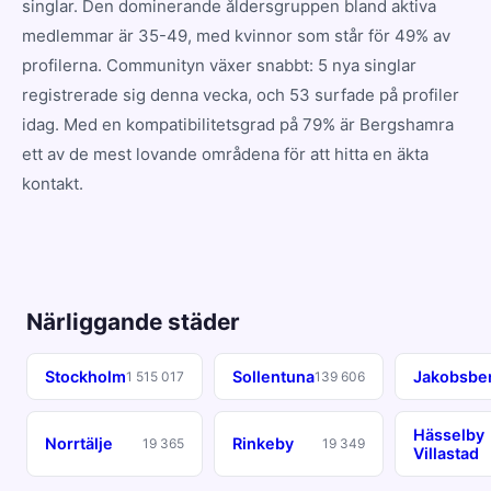
singlar. Den dominerande åldersgruppen bland aktiva
medlemmar är 35-49, med kvinnor som står för 49% av
profilerna. Communityn växer snabbt: 5 nya singlar
registrerade sig denna vecka, och 53 surfade på profiler
idag. Med en kompatibilitetsgrad på 79% är Bergshamra
ett av de mest lovande områdena för att hitta en äkta
kontakt.
Närliggande städer
Stockholm
Sollentuna
Jakobsbe
1 515 017
139 606
Hässelby
Norrtälje
Rinkeby
19 365
19 349
Villastad