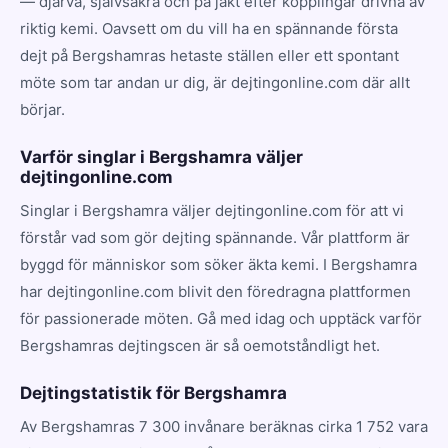
— djärva, självsäkra och på jakt efter kopplingar drivna av
riktig kemi. Oavsett om du vill ha en spännande första
dejt på Bergshamras hetaste ställen eller ett spontant
möte som tar andan ur dig, är dejtingonline.com där allt
börjar.
Varför singlar i Bergshamra väljer
dejtingonline.com
Singlar i Bergshamra väljer dejtingonline.com för att vi
förstår vad som gör dejting spännande. Vår plattform är
byggd för människor som söker äkta kemi. I Bergshamra
har dejtingonline.com blivit den föredragna plattformen
för passionerade möten. Gå med idag och upptäck varför
Bergshamras dejtingscen är så oemotståndligt het.
Dejtingstatistik för Bergshamra
Av Bergshamras 7 300 invånare beräknas cirka 1 752 vara