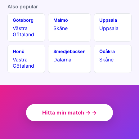
Also popular
Göteborg
Malmö
Uppsala
Västra
Skåne
Uppsala
Götaland
Hönö
Smedjebacken
Ödåkra
Västra
Dalarna
Skåne
Götaland
Hitta min match → →