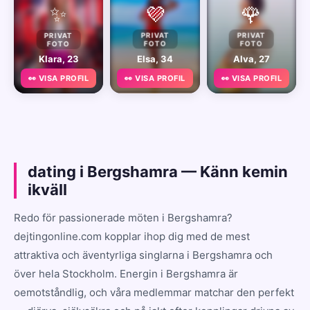
✨
💜
🌹
PRIVAT
PRIVAT
PRIVAT
FOTO
FOTO
FOTO
Klara, 23
Elsa, 34
Alva, 27
👀 VISA PROFIL
👀 VISA PROFIL
👀 VISA PROFIL
dating i Bergshamra — Känn kemin
ikväll
Redo för passionerade möten i Bergshamra?
dejtingonline.com kopplar ihop dig med de mest
attraktiva och äventyrliga singlarna i Bergshamra och
över hela Stockholm. Energin i Bergshamra är
oemotståndlig, och våra medlemmar matchar den perfekt