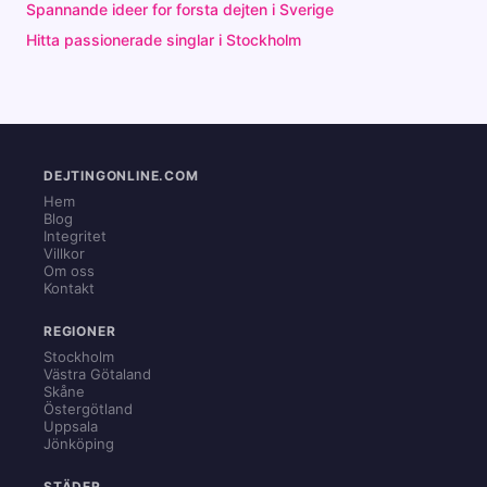
Spannande ideer for forsta dejten i Sverige
Hitta passionerade singlar i Stockholm
DEJTINGONLINE.COM
Hem
Blog
Integritet
Villkor
Om oss
Kontakt
REGIONER
Stockholm
Västra Götaland
Skåne
Östergötland
Uppsala
Jönköping
STÄDER