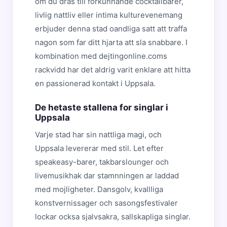
om du dras till forkunnande cocktailbarer,
livlig nattliv eller intima kulturevenemang
erbjuder denna stad oandliga satt att traffa
nagon som far ditt hjarta att sla snabbare. I
kombination med dejtingonline.coms
rackvidd har det aldrig varit enklare att hitta
en passionerad kontakt i Uppsala.
De hetaste stallena for singlar i
Uppsala
Varje stad har sin nattliga magi, och
Uppsala levererar med stil. Let efter
speakeasy-barer, takbarslounger och
livemusikhak dar stamnningen ar laddad
med mojligheter. Dansgolv, kvallliga
konstvernissager och sasongsfestivaler
lockar ocksa sjalvsakra, sallskapliga singlar.