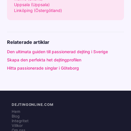
Uppsala (Uppsala)
Linköping (Östergötland)
Relaterade artiklar
Den ultimata guiden till passionerad dejting i Sverige
Skapa den perfekta het dejtingprofilen
Hitta passionerade singlar i Göteborg
DEJTINGONLINE.COM
Hem
Blog
Integritet
Villkor
Om oss