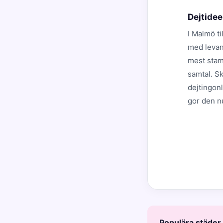
Dejtide
I Malmö t
med levan
mest stamn
samtal. Sk
dejtingon
gor den n
Populära städer