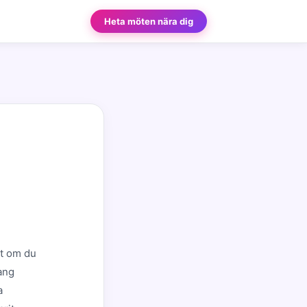
Heta möten nära dig
tt om du
mang
a