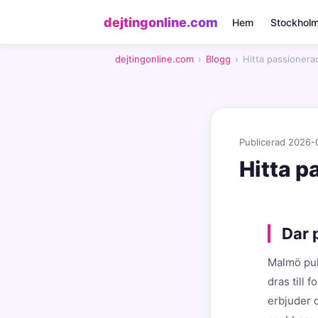
dejtingonline.com
Hem
Stockhol
dejtingonline.com
›
Blogg
›
Hitta passionera
Publicerad 2026-
Hitta p
Dar 
Malmö pul
dras till 
erbjuder d