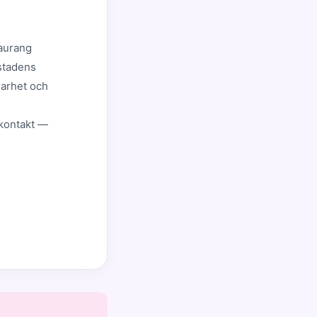
taurang
 stadens
narhet och
 kontakt —