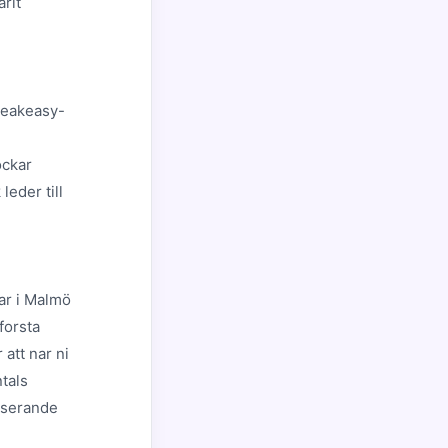
rit
speakeasy-
ockar
leder till
ar i Malmö
forsta
att nar ni
tals
fiserande