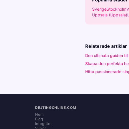
Sverige
Stockholm
V
Uppsala (Uppsala)
Relaterade artiklar
Den ultimata guiden til
Skapa den perfekta het
Hitta passionerade sin
DEJTINGONLINE.COM
Hem
Blog
Integritet
Villkor