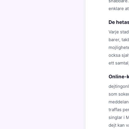
snabbare.
enklare at
De hetas
Varje stad
barer, ta
mojlighete
ocksa sjal
ett samtal
Online-k
dejtingon
som soker 
meddelande
traffas p
singlar i 
dejt kan 