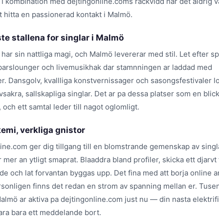
 I kombination med dejtingonline.coms rackvidd har det aldrig va
t hitta en passionerad kontakt i Malmö.
te stallena for singlar i Malmö
 har sin nattliga magi, och Malmö levererar med stil. Let efter 
kbarslounger och livemusikhak dar stamnningen ar laddad med
r. Dansgolv, kvallliga konstvernissager och sasongsfestivaler l
vsakra, sallskapliga singlar. Det ar pa dessa platser som en blick 
, och ett samtal leder till nagot oglomligt.
emi, verkliga gnistor
line.com ger dig tillgang till en blomstrande gemenskap av singl
mer an ytligt smaprat. Blaaddra bland profiler, skicka ett djarvt 
 och lat forvantan byggas upp. Det fina med att borja online ar 
ersonligen finns det redan en strom av spanning mellan er. Tusen
Malmö ar aktiva pa dejtingonline.com just nu — din nasta elektri
vara bara ett meddelande bort.