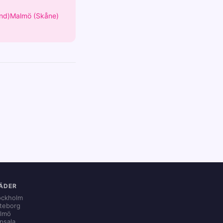
nd)
Malmö (Skåne)
ÄDER
ockholm
teborg
lmö
psala