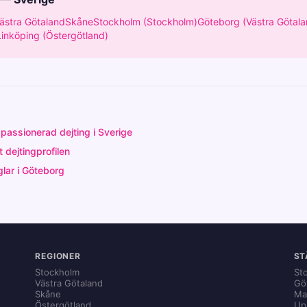
ästra Götaland
Skåne
Stockholm (Stockholm)
Göteborg (Västra Götala
Linköping (Östergötland)
l passionerad dejting i Sverige
 dejtingprofilen
glar i Göteborg
REGIONER
ST
Stockholm
St
Västra Götaland
Gö
Skåne
Ma
Östergötland
Up